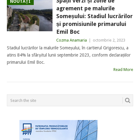
Spații verzi și zone de
NOUTĂȚI
agrement pe malurile
Someșului: Stadiul lucrărilor
și promisiunile primarului
Emil Boc
Cozma Anamaria
|
octombrie 2, 2023
Stadiul lucrărilor la malurile Someșului, în cartierul Grigorescu, a
atins 84% la sfârșitul lunii septembrie 2023, conform declarațiilor
primarului Emil Boc.
Read More
POSTS
NAVIGATION