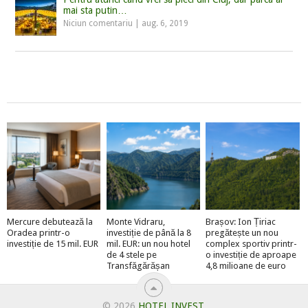
mai sta putin…
Niciun comentariu
|
aug. 6, 2019
Mercure debutează la
Monte Vidraru,
Brașov: Ion Țiriac
Oradea printr-o
investiție de până la 8
pregătește un nou
investiție de 15 mil. EUR
mil. EUR: un nou hotel
complex sportiv printr-
de 4 stele pe
o investiție de aproape
Transfăgărășan
4,8 milioane de euro
© 2026
HOTEL INVEST
.