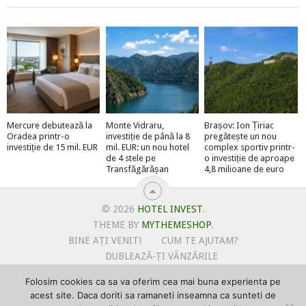
Mercure debutează la
Monte Vidraru,
Brașov: Ion Țiriac
Oradea printr-o
investiție de până la 8
pregătește un nou
investiție de 15 mil. EUR
mil. EUR: un nou hotel
complex sportiv printr-
de 4 stele pe
o investiție de aproape
Transfăgărășan
4,8 milioane de euro
© 2026
HOTEL INVEST
.
THEME BY
MYTHEMESHOP
.
BINE AȚI VENIT!
CUM TE AJUTAM?
DUBLEAZĂ-ȚI VÂNZĂRILE
OFERTE PENTRU ȘANTIERUL TĂU
Folosim cookies ca sa va oferim cea mai buna experienta pe
POLITICA DE UTILIZARE COOKIE-URI
acest site. Daca doriti sa ramaneti inseamna ca sunteti de
PRIMEȘTI GRATUIT MEGA-CADOURI LA ABONARE