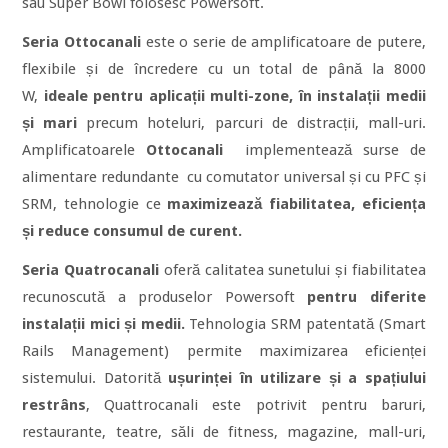
sau Super Bowl folosesc Powersoft.
Seria
Ottocanali
este o serie de amplificatoare de putere,
flexibile și de încredere cu un total de până la 8000
W,
ideale pentru aplicații multi-zone, în instalații medii
și mari
precum hoteluri, parcuri de distracții, mall-uri.
Amplificatoarele
Ottocanali
implementează surse de
alimentare redundante cu comutator universal și cu PFC și
SRM, tehnologie ce
maximizează fiabilitatea, eficiența
și reduce consumul de curent.
Seria Quatrocanali
oferă calitatea sunetului și fiabilitatea
recunoscută a produselor Powersoft
pentru diferite
instalații mici și medii.
Tehnologia SRM patentată (Smart
Rails Management) permite maximizarea eficienței
sistemului. Datorită
ușurinței în utilizare și a spațiului
restrâns
, Quattrocanali este potrivit pentru baruri,
restaurante, teatre, săli de fitness, magazine, mall-uri,