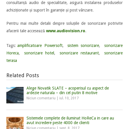
consultanță audio de specialitate, asigură instalarea produselor
achiziționate și suport în garanție și post vânzare.
Pentru mai multe detalii despre soluțiile de sonorizare potrivite
afacerii tale accesează
www.audiovision.ro
.
Tags:
amplificatoare Powersoft
,
sistem sonorizare
,
sonorizare
Horeca
,
sonorizare hotel
,
sonorizare restaurant
,
sonorizare
terasa
Related Posts
Alege Novatik SLATE – acoperisul cu aspect de
ardezie naturala – din cel putin 8 motive
Niciun comentariu
|
iul. 10, 2017
Sistemele complete de iluminat HoReCa in care au
avut incredere peste 4000 de clienti
Niciun comentariu
|
sept. 8, 2017