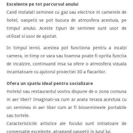
Excelente pe tot parcursul anului
Cand instalati seminee cu gaz sau electrice in camerele de
hotel, oaspetii se pot bucura de atmosfera acestuia, pe
timpul anului. Aceste tipuri de seminee sunt usor de
utilizat si usor de ajustat.
In timpul iernii, acestea pot functiona pentru a incalzi
camera, in timp ce vara sau toamna poate fi oprita functia
de incalzire, continuand insa sa ofere o atmosfera vizuala
incantatoare cu ajutorul proiectiei 3D a flacarilor.
Ofera un spatiu ideal pentru socializare
Hotelul sau restaurantul vostru dispune de o zona comuna
in aer liber? Imaginati-va cum ar arata terasa acestuia cu
un semineu in aer liber cum ar fi biosemineele portabile
sau tortele.
Caracteristicile artistice ale focului sunt initiatoare de
conversatie excelente, atragand oaspetii in jurul lui.