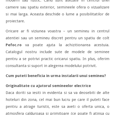
modern sau rustic. Cand sunt asezate in centrul unei
camere sau spatiu exterior, semineele ofera o vizualizare
si mai larga. Aceasta deschide o lume a posibilitatilor de
proiectare.
Oricare ar fi viziunea voastra – un semineu in centrul
atentiei sau un semineu discret pentru un spatiu de colt
Pefoc.ro
va poate ajuta la achizitionarea acestuia.
Catalogul nostru include sute de modele de seminee
pentru a se potrivi practic oricarui spatiu. In plus, oferim
consultanta si suport in alegerea modelului potrivit.
Cum puteti beneficia in urma instalarii unui semineu?
Originalitate cu ajutorul semineelor electrice
Daca doriti sa iesiti in evidenta si sa va deosebiti de alte
hoteluri din zona, cel mai bun lucru pe care il puteti face
pentru a atrage turistii, este sa aveti o oferta unica, o
atmosfera calduroasa si primitoare (ce poate fi atinsa cu