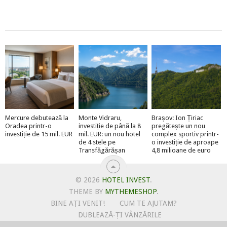
Mercure debutează la
Monte Vidraru,
Brașov: Ion Țiriac
Oradea printr-o
investiție de până la 8
pregătește un nou
investiție de 15 mil. EUR
mil. EUR: un nou hotel
complex sportiv printr-
de 4 stele pe
o investiție de aproape
Transfăgărășan
4,8 milioane de euro
© 2026
HOTEL INVEST
.
THEME BY
MYTHEMESHOP
.
BINE AȚI VENIT!
CUM TE AJUTAM?
DUBLEAZĂ-ȚI VÂNZĂRILE
OFERTE PENTRU ȘANTIERUL TĂU