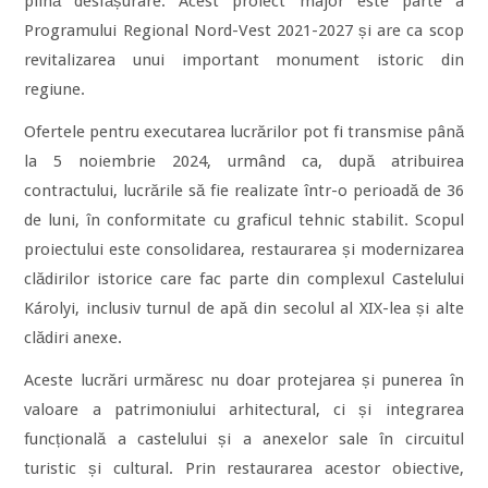
plină desfășurare. Acest proiect major este parte a
Programului Regional Nord-Vest 2021-2027 și are ca scop
revitalizarea unui important monument istoric din
regiune.
Ofertele pentru executarea lucrărilor pot fi transmise până
la 5 noiembrie 2024, urmând ca, după atribuirea
contractului, lucrările să fie realizate într-o perioadă de 36
de luni, în conformitate cu graficul tehnic stabilit. Scopul
proiectului este consolidarea, restaurarea și modernizarea
clădirilor istorice care fac parte din complexul Castelului
Károlyi, inclusiv turnul de apă din secolul al XIX-lea și alte
clădiri anexe.
Aceste lucrări urmăresc nu doar protejarea și punerea în
valoare a patrimoniului arhitectural, ci și integrarea
funcțională a castelului și a anexelor sale în circuitul
turistic și cultural. Prin restaurarea acestor obiective,