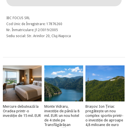
IBC FOCUS SRL
Cod Unic de Înregistrare: 17876260
Nr. Înmatriculare: J12/3019/2005
Sediu social: Str. Arinilor 20, Cluj-Napoca
Mercure debutează la
Monte Vidraru,
Brașov: Ion Țiriac
Oradea printr-o
investiție de până la 8
pregătește un nou
investiție de 15 mil. EUR
mil. EUR: un nou hotel
complex sportiv printr-
de 4 stele pe
o investiție de aproape
Transfăgărășan
4,8 milioane de euro