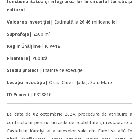
funcționalitatea și integrarea lor în circuitul turistic și
cultural.
Valoarea investiției
| Estimată la 26.46 milioane lei
Suprafața
| 2500 m²
Regim Înălțime
|
P, P+1E
Finanțare
| Publică
Stadiu proiect
| Înainte de execuție
Locație investiție
| Oraș: Carei| Județ : Satu Mare
ID Proiect
| P328810
La data de 02 octombrie 2024, procedura de atribuire a
contractului pentru lucrările de reabilitare și restaurare a
Castelului Károlyi și a anexelor sale din Carei se află în