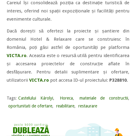
Careiul își consolidează poziția ca destinație turistică de
interes, oferind noi spații expoziționale și facilități pentru
evenimente culturale.
Dacă dorești să ofertezi la proiecte și șantiere din
domeniul Hotel & Relaxare care se construiesc în
România, poți găsi astfel de oportunități pe platforma
VICTA.ro
. Aceasta este o resursă utilă pentru identificarea
și accesarea proiectelor de construcție aflate în
desfășurare. Pentru detalii suplimentare și ofertare,
utilizatorii
VICTA.ro
pot accesa ID-ul proiectului:
P328810.
Tags:
Castelului Károlyi
,
Horeca
,
materiale de constructii
,
oportunitati de ofertare
,
reabilitare
,
restaurare