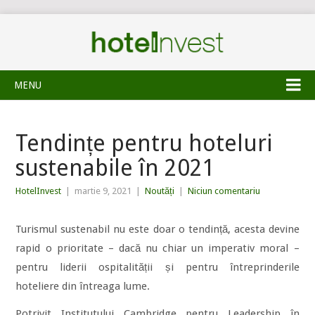
MENU
Tendințe pentru hoteluri
sustenabile în 2021
HotelInvest
|
martie 9, 2021
|
Noutăți
|
Niciun comentariu
Turismul sustenabil nu este doar o tendință, acesta devine
rapid o prioritate – dacă nu chiar un imperativ moral –
pentru liderii ospitalității și pentru întreprinderile
hoteliere din întreaga lume.
Potrivit Institutului Cambridge pentru Leadership în