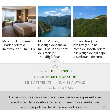
Mercure debutează la
Monte Vidraru,
Brașov: Ion Țiriac
Oradea printr-o
investiție de până la 8
pregătește un nou
investiție de 15 mil. EUR
mil. EUR: un nou hotel
complex sportiv printr-
de 4 stele pe
o investiție de aproape
Transfăgărășan
4,8 milioane de euro
© 2026
HOTEL INVEST
.
THEME BY
MYTHEMESHOP
.
BINE AȚI VENIT!
CUM TE AJUTAM?
DUBLEAZĂ-ȚI VÂNZĂRILE
OFERTE PENTRU ȘANTIERUL TĂU
Folosim cookies ca sa va oferim cea mai buna experienta pe
POLITICA DE UTILIZARE COOKIE-URI
acest site. Daca doriti sa ramaneti inseamna ca sunteti de
PRIMEȘTI GRATUIT MEGA-CADOURI LA ABONARE
acord cu politica de utilizare a cookies-urilor.