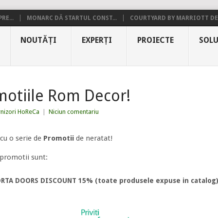
RE...
MONARC DĂ STARTUL CONST...
COURTYARD BY MARRIOTT DE.
NOUTĂȚI
EXPERȚI
PROIECTE
SOLU
motiile Rom Decor!
rnizori HoReCa
|
Niciun comentariu
cu o serie de
Promotii
de neratat!
 promotii sunt:
RTA DOORS DISCOUNT 15% (toate produsele expuse in catalog