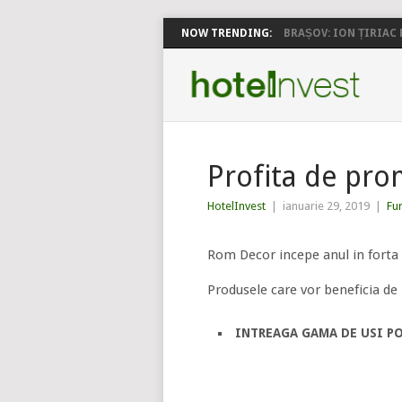
NOW TRENDING:
BRAȘOV: ION ȚIRIAC P
Profita de pro
HotelInvest
|
ianuarie 29, 2019
|
Fu
Rom Decor incepe anul in forta 
Produsele care vor beneficia de
INTREAGA GAMA DE USI PO