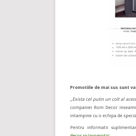
Promotiile de mai sus sunt va
„Exista cel putin un colt al ac
companiei Rom Decor inseamna a
intampine cu o echipa de specia
Pentru informatii suplimenta
decor.ro/promotii/