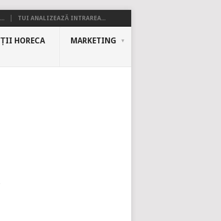
..
TUI ANALIZEAZĂ INTRAREA...
ȚII HORECA
MARKETING
)