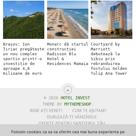
Brașov: Ion
Monarc dă startul
Courtyard by
Țiriac pregătește
construcției
Marriott
un nou complex
Radisson Blu
debutează la
sportiv printr-o
Hotel &
Sibiu prin
investiție de
Residences Mamaia
rebranduirea
aproape 4,8
fostului Golden
milioane de euro
Tulip Ana Tower
© 2026
HOTEL INVEST
.
THEME BY
MYTHEMESHOP
.
BINE AȚI VENIT!
CUM TE AJUTAM?
DUBLEAZĂ-ȚI VÂNZĂRILE
OFERTE PENTRU ȘANTIERUL TĂU
POLITICA DE UTILIZARE COOKIE-URI
Folosim cookies ca sa va oferim cea mai buna experienta pe