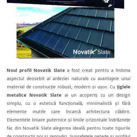
Noul profil Novatik Slate
a fost creat pentru a îmbina
aspectul deosebit al ardeziei naturale cu avantajele unui
material de construcție robust, modern și ușor. Cu
ţiglele
metalice Novatik Slate
ai un acoperiș cu un design
simplu, cu o estetică funcțională, minimalistă și fără
elemente inutile care încarcă arhitectura clădirii.
Elementele liniare puternice și liniile orizontale îndrăznețe
fac din Novatik Slate alegerea ideală pentru toate tipurile
de construcții noi și renovări. Suprafețele netede și profilul