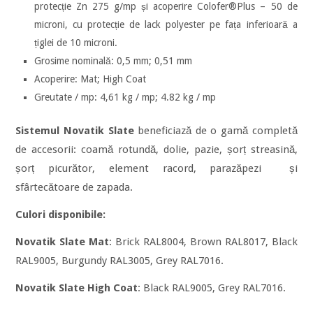
protecție Zn 275 g/mp și acoperire Colofer®Plus – 50 de
microni, cu protecție de lack polyester pe fața inferioară a
țiglei de 10 microni.
Grosime nominală: 0,5 mm; 0,51 mm
Acoperire: Mat; High Coat
Greutate / mp: 4,61 kg / mp; 4.82 kg / mp
Sistemul Novatik Slate
beneficiază de o gamă completă
de accesorii: coamă rotundă, dolie, pazie, șorț streasină,
șorț picurător, element racord, parazăpezi și
sfârtecătoare de zapada.
Culori disponibile:
Novatik Slate Mat
: Brick RAL8004, Brown RAL8017, Black
RAL9005, Burgundy RAL3005, Grey RAL7016.
Novatik Slate High Coat
: Black RAL9005, Grey RAL7016.