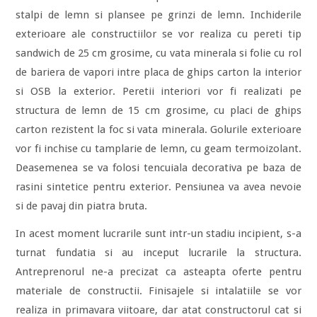
stalpi de lemn si plansee pe grinzi de lemn. Inchiderile
exterioare ale constructiilor se vor realiza cu pereti tip
sandwich de 25 cm grosime, cu vata minerala si folie cu rol
de bariera de vapori intre placa de ghips carton la interior
si OSB la exterior. Peretii interiori vor fi realizati pe
structura de lemn de 15 cm grosime, cu placi de ghips
carton rezistent la foc si vata minerala. Golurile exterioare
vor fi inchise cu tamplarie de lemn, cu geam termoizolant.
Deasemenea se va folosi tencuiala decorativa pe baza de
rasini sintetice pentru exterior. Pensiunea va avea nevoie
si de pavaj din piatra bruta.
In acest moment lucrarile sunt intr-un stadiu incipient, s-a
turnat fundatia si au inceput lucrarile la structura.
Antreprenorul ne-a precizat ca asteapta oferte pentru
materiale de constructii. Finisajele si intalatiile se vor
realiza in primavara viitoare, dar atat constructorul cat si