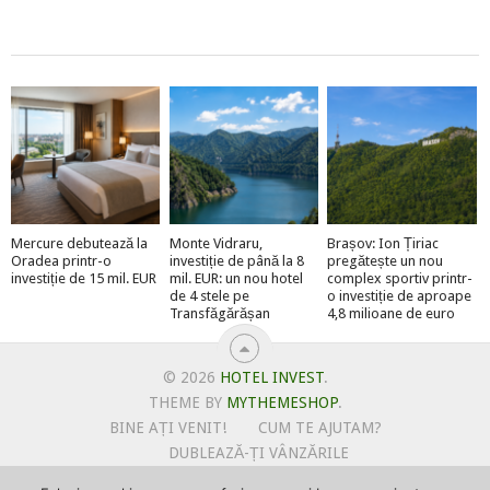
Mercure debutează la
Monte Vidraru,
Brașov: Ion Țiriac
Oradea printr-o
investiție de până la 8
pregătește un nou
investiție de 15 mil. EUR
mil. EUR: un nou hotel
complex sportiv printr-
de 4 stele pe
o investiție de aproape
Transfăgărășan
4,8 milioane de euro
© 2026
HOTEL INVEST
.
THEME BY
MYTHEMESHOP
.
BINE AȚI VENIT!
CUM TE AJUTAM?
DUBLEAZĂ-ȚI VÂNZĂRILE
OFERTE PENTRU ȘANTIERUL TĂU