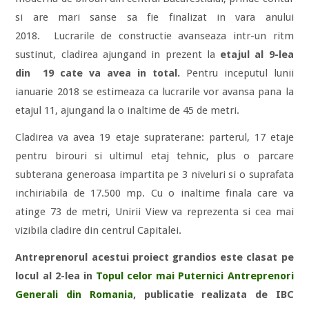
si are mari sanse sa fie finalizat in vara anului
2018. Lucrarile de constructie avanseaza intr-un ritm
sustinut, cladirea ajungand in prezent la
etajul al 9-lea
din 19 cate va avea in total.
Pentru inceputul lunii
ianuarie 2018 se estimeaza ca lucrarile vor avansa pana la
etajul 11, ajungand la o inaltime de 45 de metri.
Cladirea va avea 19 etaje supraterane: parterul, 17 etaje
pentru birouri si ultimul etaj tehnic, plus o parcare
subterana generoasa impartita pe 3 niveluri si o suprafata
inchiriabila de 17.500 mp. Cu o inaltime finala care va
atinge 73 de metri, Unirii View va reprezenta si cea mai
vizibila cladire din centrul Capitalei.
Antreprenorul acestui proiect grandios este clasat pe
locul al 2-lea in
Topul celor mai Puternici Antreprenori
Generali din Romania
, publicatie realizata de IBC