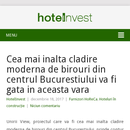
MENU
Cea mai inalta cladire
moderna de birouri din
centrul Bucurestiului va fi
gata in aceasta vara
HotelInvest
|
decembrie 18, 2017
|
Furnizori HoReCa
,
Hoteluri în
construcție
|
Niciun comentariu
Unirii View, proiectul care va fi cea mai inalta cladire
moderna de birouri din centrul Bucurestiului, prinde contur