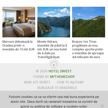
Mercure debutează la
Monte Vidraru,
Brașov: Ion Țiriac
Oradea printr-o
investiție de până la 8
pregătește un nou
investiție de 15 mil. EUR
mil. EUR: un nou hotel
complex sportiv printr-
de 4 stele pe
o investiție de aproape
Transfăgărășan
4,8 milioane de euro
© 2026
HOTEL INVEST
.
THEME BY
MYTHEMESHOP
.
BINE AȚI VENIT!
CUM TE AJUTAM?
DUBLEAZĂ-ȚI VÂNZĂRILE
OFERTE PENTRU ȘANTIERUL TĂU
Folosim cookies ca sa va oferim cea mai buna experienta pe
POLITICA DE UTILIZARE COOKIE-URI
acest site. Daca doriti sa ramaneti inseamna ca sunteti de
PRIMEȘTI GRATUIT MEGA-CADOURI LA ABONARE
acord cu politica de utilizare a cookies-urilor.