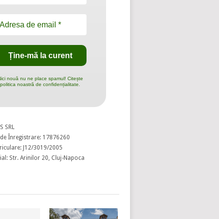
ici nouă nu ne place spamul! Citește
politica noastră de confidențialitate.
S SRL
de Înregistrare: 17876260
riculare: J12/3019/2005
al: Str. Arinilor 20, Cluj-Napoca