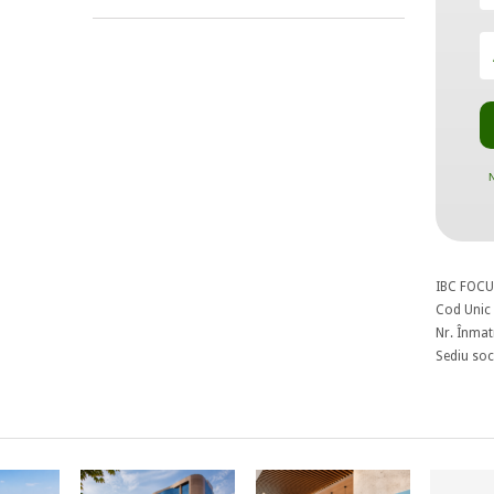
N
IBC FOCU
Cod Unic 
Nr. Înmat
Sediu soci