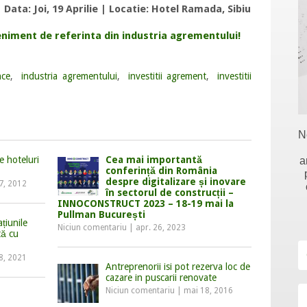
 Data: Joi, 19 Aprilie | Locatie: Hotel Ramada, Sibiu
eniment de referinta din industria agrementului!
nce
,
industria agrementului
,
investitii agrement
,
investitii
N
 hoteluri
Cea mai importantă
a
conferință din România
despre digitalizare și inovare
17, 2012
în sectorul de construcții –
INNOCONSTRUCT 2023 – 18-19 mai la
Pullman București
ațiunile
Niciun comentariu
|
apr. 26, 2023
tă cu
8, 2021
Antreprenorii isi pot rezerva loc de
cazare in puscarii renovate
Niciun comentariu
|
mai 18, 2016