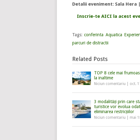
Detalii eveniment: Sala Hera |
Inscrie-te AICI la acest ev
Tags:
conferinta Aquatica Experie
parcuri de distractii
Related Posts
TOP 8 cele mai frumoase
la inaltime
Niciun comentariu
|
oct. 
3 modalități prin care st
turistice vor evolua oda
eliminarea restricțiilor
Niciun comentariu
|
mai 1