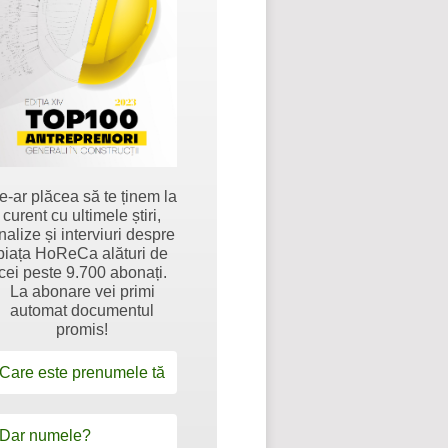
e-ar plăcea să te ținem la
curent cu ultimele știri,
nalize și interviuri despre
piața HoReCa alături de
cei peste 9.700 abonați.
La abonare vei primi
automat documentul
promis!