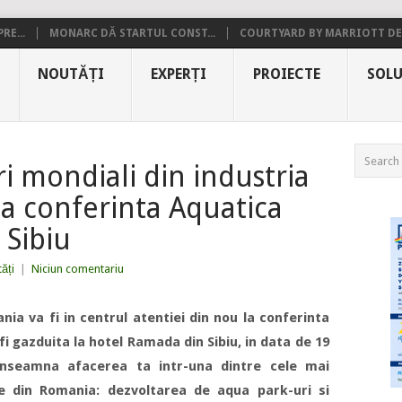
RE...
MONARC DĂ STARTUL CONST...
COURTYARD BY MARRIOTT DE.
NOUTĂȚI
EXPERȚI
PROIECTE
SOLU
ri mondiali din industria
a conferinta Aquatica
 Sibiu
ăți
|
Niciun comentariu
nia va fi in centrul atentiei din nou la conferinta
i gazduita la hotel Ramada din Sibiu, in data de 19
r inseamna afacerea ta intr-una dintre cele mai
e din Romania: dezvoltarea de aqua park-uri si