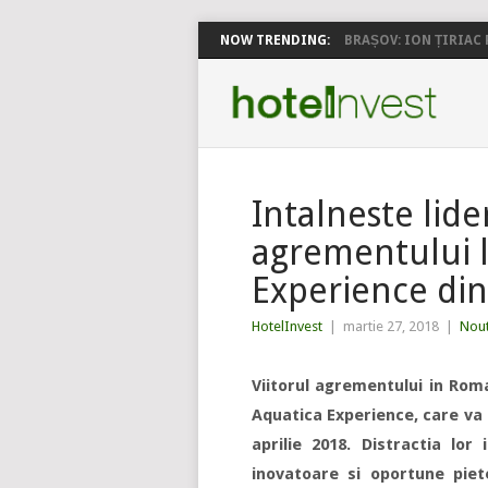
NOW TRENDING:
BRAȘOV: ION ȚIRIAC P
Intalneste lide
agrementului l
Experience din
HotelInvest
|
martie 27, 2018
|
Nout
Viitorul agrementului in Roma
Aquatica Experience, care va f
aprilie 2018. Distractia lo
inovatoare si oportune piet