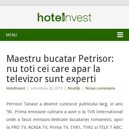
MENU
Maestru bucatar Petrisor:
nu toti cei care apar la
televizor sunt experti
HotelInvest
|
octombrie 26, 2015
|
Noutăți
|
Niciun comentariu
Petrisor Tanase a devenit cunoscut publicului larg, in anii
’90.
Prima emisiune culinara a avut-o la TVR International
unde a facut emisiuni dedicate bucatariei romanesti, apoi
la PRO TV, ACASA TV, Prima TV, TVR1, TVR2 si TELE 7 ABC.