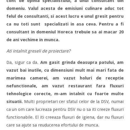
cont de opinia specialistului, a unui consultant din
domeniu. Valul acesta de emisiuni culinare aduc tot
felul de consultanti, si acest lucru e unul gresit pentru
ca nu toti sunt specializati in asa ceva. Pentru a fi
consultant in domeniul Horeca trebuie sa ai macar 20
de ani vechime in munca.
Ati intalnit greseli de proiectare?
Da, sigur ca da.
Am gasit grinda deasupra patului, am
vazut bai inutile, cu dimensiuni mult mai mari fata de
marimea camerei, am vazut holuri de receptie
nefunctionale, am vazut restaurant fara fluxuri
tehnologice corecte, m-am intalnit cu foarte multe
situatii.
Multi proprietari cer sfatul celor de la DSV, numai
ca un om care lucreaza pentru DSV nu o sa iti creeze fluxuri
functionabile. El iti creeaza fluxuri de igiena, dar nu fluxuri
care sa ajute sa reuducerea efortului de munca.