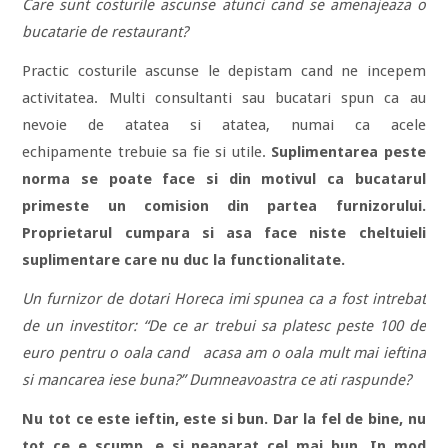
Care sunt costurile ascunse atunci cand se amenajeaza o
bucatarie de restaurant?
Practic costurile ascunse le depistam cand ne incepem
activitatea. Multi consultanti sau bucatari spun ca au
nevoie de atatea si atatea, numai ca acele
echipamente trebuie sa fie si utile.
Suplimentarea peste
norma se poate face si din motivul ca bucatarul
primeste un comision din partea furnizorului.
P
roprietarul cumpara si asa face niste cheltuieli
suplimentare care nu duc la functionalitate.
Un furnizor de dotari Horeca imi spunea ca a fost intrebat
de un investitor: “De ce ar trebui sa platesc peste 100 de
euro pentru o oala cand acasa am o oala mult mai ieftina
si mancarea iese buna?” Dumneavoastra ce ati raspunde?
Nu tot ce este ieftin, este si bun. Dar la fel de bine, nu
tot ce e scump, e si neaparat cel mai bun. In mod