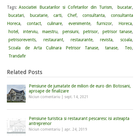
Tags:
Asociatiei Bucatarilor si Cofetarilor din Turism
,
bucatar
,
bucatari
,
bucatarie
,
carti
,
Chef
,
consultanta
,
consultanta
Horeca
,
contact
,
culinare
,
evenimente
,
furnizor
,
Horeca
,
hotel
,
interviu
,
maestru
,
pensiuni
,
petrisor
,
petrisor tanase
,
petrisorevents
,
restaurant
,
restaurante
,
revista
,
scoala
,
Scoala de Arta Culinara Petrisor Tanase
,
tanase
,
Teo
,
Trandafir
Related Posts
Pensiune de jumatate de milion de euro din Botosani,
aproape de finalizare
Niciun comentariu
|
sept. 14, 2021
Pensiune turistica si restaurant pescaresc isi asteapta
antreprenor
Niciun comentariu
|
apr. 24, 2019