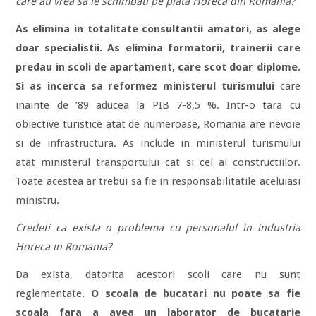
care ati vrea sa le schimbati pe piata Horeca din Romania?
As elimina in totalitate consultantii amatori, as alege
doar specialistii. As elimina formatorii, trainerii care
predau in scoli de apartament, care scot doar diplome.
Si as incerca sa reformez ministerul turismului
care
inainte de ’89 aducea la PIB 7-8,5 %. Intr-o tara cu
obiective turistice atat de numeroase, Romania are nevoie
si de infrastructura. As include in ministerul turismului
atat ministerul transportului cat si cel al constructiilor.
Toate acestea ar trebui sa fie in responsabilitatile aceluiasi
ministru.
Credeti ca exista o problema cu personalul in industria
Horeca in Romania?
Da exista, datorita acestori scoli care nu sunt
reglementate.
O scoala de bucatari nu poate sa fie
scoala fara a avea un laborator de bucatarie