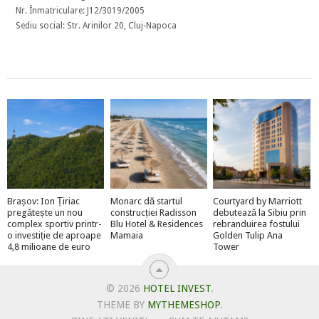
Nr. Înmatriculare: J12/3019/2005
Sediu social: Str. Arinilor 20, Cluj-Napoca
Brașov: Ion Țiriac
Monarc dă startul
Courtyard by Marriott
pregătește un nou
construcției Radisson
debutează la Sibiu prin
complex sportiv printr-
Blu Hotel & Residences
rebranduirea fostului
o investiție de aproape
Mamaia
Golden Tulip Ana
4,8 milioane de euro
Tower
© 2026
HOTEL INVEST
.
THEME BY
MYTHEMESHOP
.