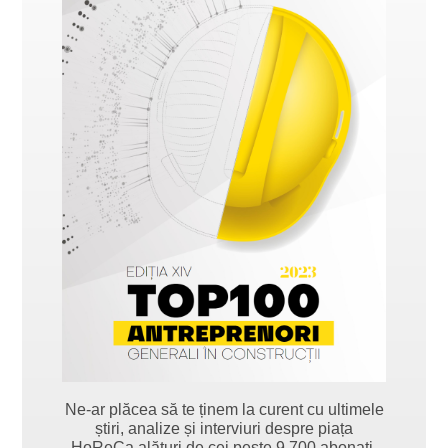
Ne-ar plăcea să te ținem la curent cu ultimele
știri, analize și interviuri despre piața
HoReCa alături de cei peste 9.700 abonați.