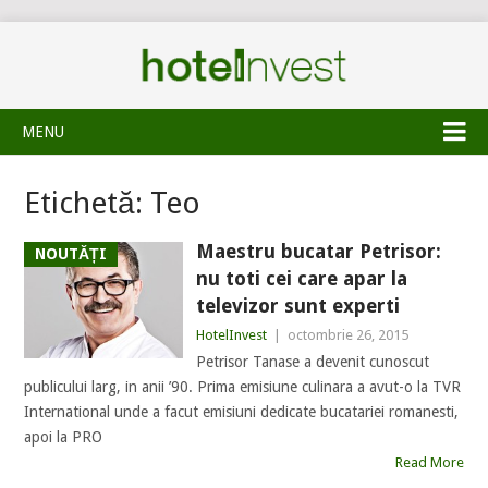
MENU
Etichetă:
Teo
Maestru bucatar Petrisor:
NOUTĂȚI
nu toti cei care apar la
televizor sunt experti
HotelInvest
|
octombrie 26, 2015
Petrisor Tanase a devenit cunoscut
publicului larg, in anii ’90. Prima emisiune culinara a avut-o la TVR
International unde a facut emisiuni dedicate bucatariei romanesti,
apoi la PRO
Read More