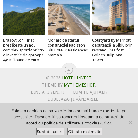
Brașov: Ion Țiriac
Monarc dă startul
Courtyard by Marriott
pregătește un nou
construcției Radisson
debutează la Sibiu prin
complex sportiv printr-
Blu Hotel & Residences
rebranduirea fostului
o investiție de aproape
Mamaia
Golden Tulip Ana
4,8 milioane de euro
Tower
© 2026
HOTEL INVEST
.
THEME BY
MYTHEMESHOP
.
BINE AȚI VENIT!
CUM TE AJUTAM?
DUBLEAZĂ-ȚI VÂNZĂRILE
OFERTE PENTRU ȘANTIERUL TĂU
Folosim cookies ca sa va oferim cea mai buna experienta pe
POLITICA DE UTILIZARE COOKIE-URI
acest site. Daca doriti sa ramaneti inseamna ca sunteti de
PRIMEȘTI GRATUIT MEGA-CADOURI LA ABONARE
acord cu politica de utilizare a cookies-urilor.
PROMOVEAZĂ-TE PE HOTELINVEST
PSPDCP
Sunt de acord
Citeste mai multe
TERMENI SI CONDITII