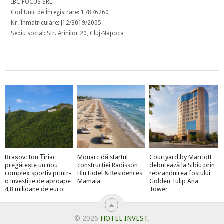
IBC FOCUS SRL
Cod Unic de Înregistrare: 17876260
Nr. Înmatriculare: J12/3019/2005
Sediu social: Str. Arinilor 20, Cluj-Napoca
Brașov: Ion Țiriac
Monarc dă startul
Courtyard by Marriott
pregătește un nou
construcției Radisson
debutează la Sibiu prin
complex sportiv printr-
Blu Hotel & Residences
rebranduirea fostului
o investiție de aproape
Mamaia
Golden Tulip Ana
4,8 milioane de euro
Tower
© 2026
HOTEL INVEST
.