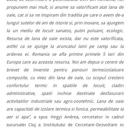
propunem mai mult, si anume sa valorificam atat lana de
oaie, cat si sa ne inspiram din traditia pe care o avem de-a
lungul sutelor de ani de istorie si, prin inovare, sa ajungem
la un mediu de locuit sanatos, putin poluant, ecologic.
Resursa de lana de oaie exista, dar nu este valorificata,
astfel ca se ajunge la aruncatul lanii pe camp sau la
arderea ei. Romania se afla printre primele 5 tari din
Europa care au aceasta resursa. Noi am depus o cerere de
brevet de inventie pentru panouri termoizolatoare
compozite, cu miez din lana de oaie, cu scopul cresterii
confortului termic in spatiile de locuit, cladiri
administrative, spatii inchise destinate desfasurarii
activitatilor industriale sau agro-zootehnic. Lana de oaie
are capacitati de izolare termica si fonica, permeabilitate la
aer si apa”,
a spus Hegyi Andrea, cercetator in cadrul
sucursalei Cluj a Institutului de Cercetare-Dezvoltare in