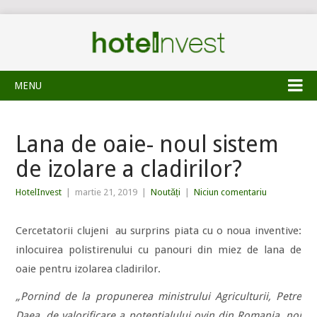
MENU
Lana de oaie- noul sistem
de izolare a cladirilor?
HotelInvest
|
martie 21, 2019
|
Noutăți
|
Niciun comentariu
Cercetatorii clujeni au surprins piata cu o noua inventive:
inlocuirea polistirenului cu panouri din miez de lana de
oaie pentru izolarea cladirilor.
„Pornind de la propunerea ministrului Agriculturii, Petre
Daea, de valorificare a potentialului ovin din Romania, noi