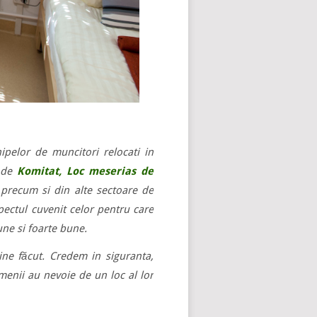
ipelor de muncitori relocati in
e de
Komitat, Loc meserias de
, precum si din alte sectoare de
pectul cuvenit celor pentru care
une si foarte bune.
ine făcut. Credem in siguranta,
menii au nevoie de un loc al lor