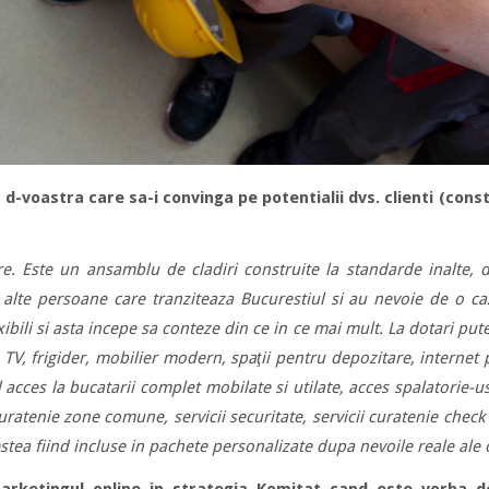
-voastra care sa-i convinga pe potentialii dvs. clienti (cons
e. Este un ansamblu de cladiri construite la standarde inalte, d
 alte persoane care tranziteaza Bucurestiul si au nevoie de o ca
xibili si asta incepe sa conteze din ce in ce mai mult. La dotari 
, TV, frigider, mobilier modern, spaţii pentru depozitare, internet p
ud acces la bucatarii complet mobilate si utilate, acces spalatorie-
 curatenie zone comune, servicii securitate, servicii curatenie check 
tea fiind incluse in pachete personalizate dupa nevoile reale ale