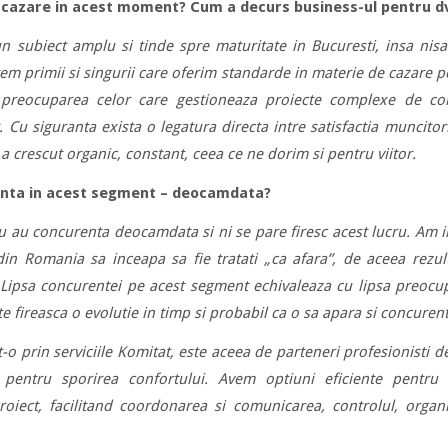
e cazare in acest moment? Cum a decurs business-ul pentru dv
un subiect amplu si tinde spre maturitate in Bucuresti, insa nisa
tem primii si singurii care oferim standarde in materie de cazare p
la preocuparea celor care gestioneaza proiecte complexe de const
 Cu siguranta exista o legatura directa intre satisfactia muncitori
 crescut organic, constant, ceea ce ne dorim si pentru viitor.
enta in acest segment – deocamdata?
nu au concurenta deocamdata si ni se pare firesc acest lucru. Am i
din Romania sa inceapa sa fie tratati „ca afara”, de aceea rezul
e. Lipsa concurentei pe acest segment echivaleaza cu lipsa preocupa
e fireasca o evolutie in timp si probabil ca o sa apara si concurent
 prin serviciile Komitat, este aceea de parteneri profesionisti d
i pentru sporirea confortului. Avem optiuni eficiente pentr
iect, facilitand coordonarea si comunicarea, controlul, organ