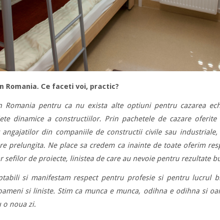
in Romania. Ce faceti voi, practic?
in Romania pentru ca nu exista alte optiuni pentru cazarea ech
iete dinamice a constructiilor. Prin pachetele de cazare oferit
angajatilor din companiile de constructii civile sau industriale
re prelungita. Ne place sa credem ca inainte de toate oferim res
r sefilor de proiecte, linistea de care au nevoie pentru rezultate b
ptabili si manifestam respect pentru profesie si pentru lucrul b
 oameni si liniste. Stim ca munca e munca, odihna e odihna si oa
 o noua zi.