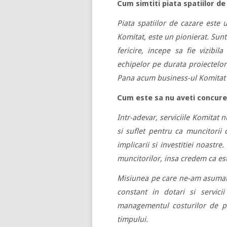
Cum simtiti piata spatiilor d
Piata spatiilor de cazare este 
Komitat, este un pionierat. Sun
fericire, incepe sa fie vizibi
echipelor pe durata proiectelor.
Pana acum business-ul Komitat a
Cum este sa nu aveti concur
Intr-adevar, serviciile Komitat 
si suflet pentru ca muncitorii 
implicarii si investitiei noastr
muncitorilor, insa credem ca est
Misiunea pe care ne-am asumat-o
constant in dotari si servici
managementul costurilor de pro
timpului.