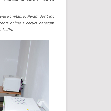
e spatiilor de cazare pentru
te-ul Komitat.ro. Ne-am dorit loc
rezenta online a decurs oarecum
LinkedIn.