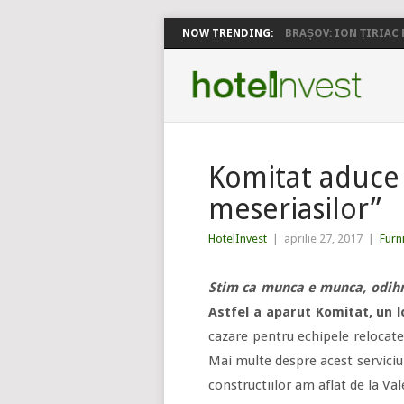
NOW TRENDING:
BRAȘOV: ION ȚIRIAC P
Komitat aduce 
meseriasilor”
HotelInvest
|
aprilie 27, 2017
|
Furn
Stim ca munca e munca, odihna
Astfel a aparut Komitat, un 
cazare pentru echipele relocate
Mai multe despre acest serviciu
constructiilor am aflat de la V