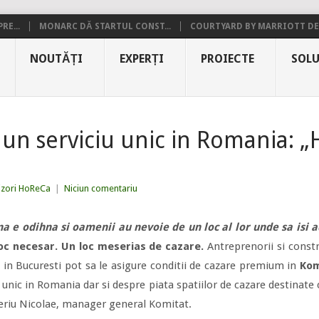
RE...
MONARC DĂ STARTUL CONST...
COURTYARD BY MARRIOTT DE.
NOUTĂȚI
EXPERȚI
PROIECTE
SOLU
un serviciu unic in Romania: „
izori HoReCa
|
Niciun comentariu
 e odihna si oamenii au nevoie de un loc al lor unde sa isi a
loc necesar. Un loc meserias de cazare.
Antreprenorii si constr
 in Bucuresti pot sa le asigure conditii de cazare premium in
Kom
 unic in Romania dar si despre piata spatiilor de cazare destinate 
aleriu Nicolae, manager general Komitat.