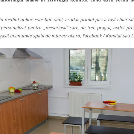
rketingul online in strategia Komitat cand este vorba d
t in mediul online este bun simt, asadar primul pas a fost chiar si
personalizat pentru „meseriasii” care ne trec pragul, astfel p
i gasit in anumite spatii de interes: olx.ro, Facebook / Komitat sau 