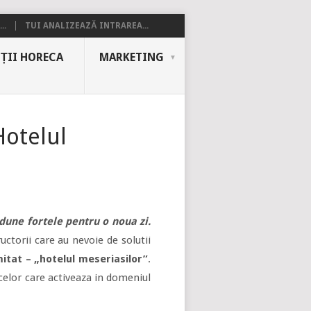
..
TUI ANALIZEAZĂ INTRAREA...
ȚII HORECA
MARKETING
Hotelul
dune fortele pentru o noua zi.
uctorii care au nevoie de solutii
itat – „hotelul meseriasilor”
.
celor care activeaza in domeniul