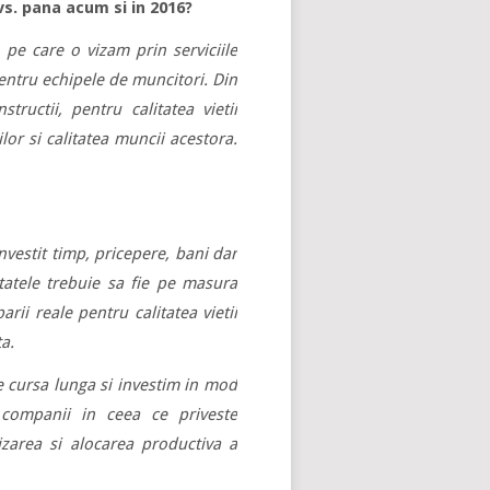
s. pana acum si in 2016?
 pe care o vizam prin serviciile
entru echipele de muncitori. Din
ructii, pentru calitatea vietii
lor si calitatea muncii acestora.
nvestit timp, pricepere, bani dar
tatele trebuie sa fie pe masura
rii reale pentru calitatea vietii
a.
e cursa lunga si investim in mod
u companii in ceea ce priveste
izarea si alocarea productiva a