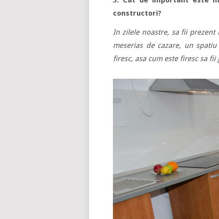
5. Cat de important este ma
constructori?
In zilele noastre, sa fii prezen
meserias de cazare, un spatiu 
firesc, asa cum este firesc sa fi