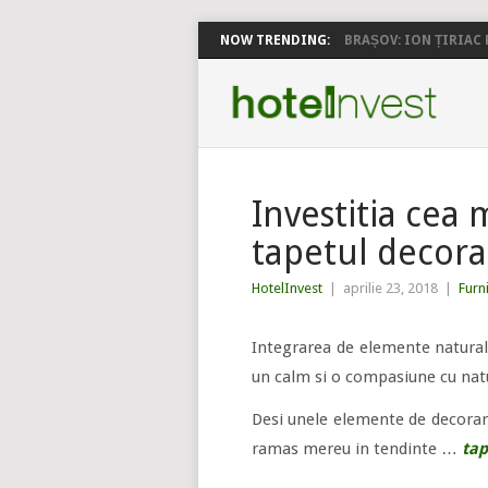
NOW TRENDING:
BRAȘOV: ION ȚIRIAC P
Investitia cea 
tapetul decora
HotelInvest
|
aprilie 23, 2018
|
Furn
Integrarea de elemente naturale
un calm si o compasiune cu nat
Desi unele elemente de decorare
ramas mereu in tendinte …
tap