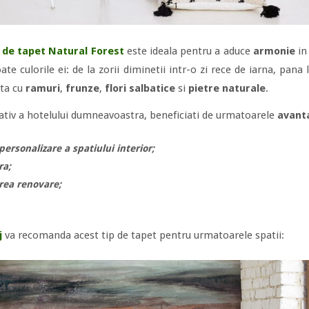
a de tapet Natural Forest
este ideala pentru a aduce
armonie
in
ate culorile ei: de la zorii diminetii intr-o zi rece de iarna, pana
ata cu
ramuri
,
frunze
,
flori salbatice
si
pietre naturale
.
ativ a hotelului dumneavoastra, beneficiati de urmatoarele
avant
personalizare a spatiului interior;
ra;
area renovare;
j
va recomanda acest tip de tapet pentru urmatoarele spatii: