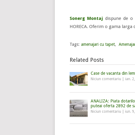
Sonerg Montaj
dispune de o 
HORECA. Oferim o gama larga de
Tags:
amenajari cu tapet
,
Amenajar
Related Posts
Case de vacanta din lemn 
Niciun comentariu
|
ian. 2
ANALIZA: Piata dotari
puteai oferta 2892 de sa
Niciun comentariu
|
iun. 9