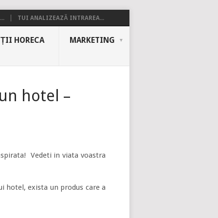
..
TUI ANALIZEAZĂ INTRAREA...
ȚII HORECA
MARKETING
 un hotel –
spirata! Vedeti in viata voastra
 hotel, exista un produs care a