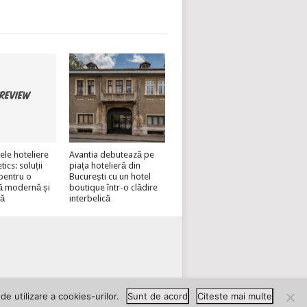
ele hoteliere
Avantia debutează pe
cs: soluții
piața hotelieră din
pentru o
București cu un hotel
ă modernă și
boutique într-o clădire
lă
interbelică
EAZĂ-TE PE HOTELINVEST
e utilizare a cookies-urilor.
Sunt de acord
Citeste mai multe