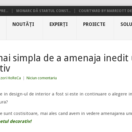
RE...
MONARC DĂ STARTUL CONST...
COURTYARD BY MARRIOTT DE.
NOUTĂȚI
EXPERȚI
PROIECTE
SOLU
mai simpla de a amenaja inedit
tiv
izori HoReCa
|
Niciun comentariu
 in design-ul de interior a fost si este in continuare o alegere in
ura?
 sunt costisitoare, mai ales cand avem in vedere amenajarea unui
etul decorativ!