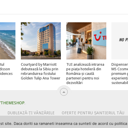
tul
Courtyard by Marriott
TUI analizează intrarea
Dispenser
adisson
debutează la Sibiu prin
pe piața hotelieră din
MS Cosmeti
sidences
rebranduirea fostului
România și caută
premium 
Golden Tulip Ana Tower
parteneri pentru noi
experienț
dezvoltări
sustenabi
YTHEMESHOP
.
?
DUBLEAZĂ-ȚI VÂNZĂRILE
OFERTE PENTRU ȘANTIERUL TĂU
URI
PRIMEȘTI GRATUIT MEGA-CADOURI LA ABONARE
PROMOV
 site. Daca doriti sa ramaneti inseamna ca sunteti de acord cu politica d
I