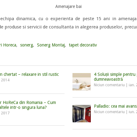
Amenajare bai
echipa dinamica, cu o experienta de peste 15 ani in amenajar
 produse si servicii de consultanta in alegerea produselor, prec
i Horeca
,
sonerg
,
Sonerg Montaj
,
tapet decorativ
chertat – relaxare in stil rustic
4 Soluții simple pentru 
dumneavoastră
, 2014
Niciun comentariu
|
ian.
lor HoReCa din Romania – Cum
Palladio: cea mai avans
ltele intr-o singura luna?
Niciun comentariu
|
iun.
, 2017