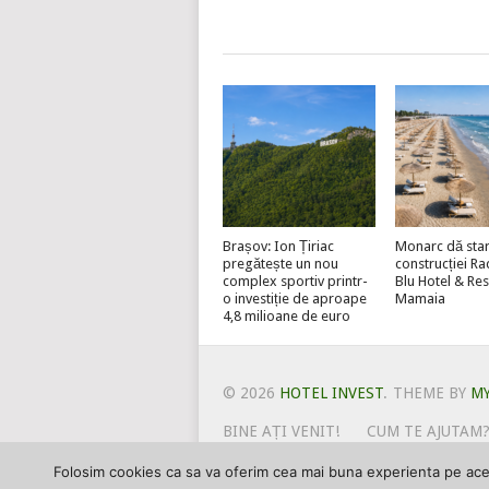
Brașov: Ion Țiriac
Monarc dă star
pregătește un nou
construcției R
complex sportiv printr-
Blu Hotel & Re
o investiție de aproape
Mamaia
4,8 milioane de euro
© 2026
HOTEL INVEST
.
THEME BY
M
BINE AȚI VENIT!
CUM TE AJUTAM
POLITICA DE UTILIZARE COOKIE-
Folosim cookies ca sa va oferim cea mai buna experienta pe acest
PSPDCP
TERMENI SI CONDITI