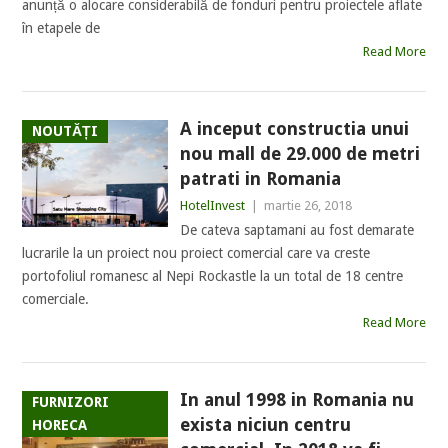
anunță o alocare considerabilă de fonduri pentru proiectele aflate
în etapele de
Read More
A inceput constructia unui
NOUTĂȚI
nou mall de 29.000 de metri
patrati in Romania
HotelInvest
|
martie 26, 2018
De cateva saptamani au fost demarate
lucrarile la un proiect nou proiect comercial care va creste
portofoliul romanesc al Nepi Rockastle la un total de 18 centre
comerciale.
Read More
In anul 1998 in Romania nu
FURNIZORI
exista niciun centru
HORECA