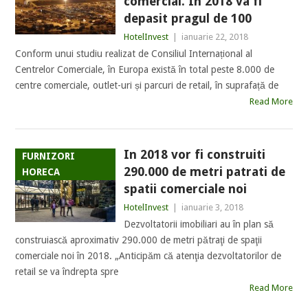
comercial. In 2018 va fi
depasit pragul de 100
HotelInvest
|
ianuarie 22, 2018
Conform unui studiu realizat de Consiliul Internațional al
Centrelor Comerciale, în Europa există în total peste 8.000 de
centre comerciale, outlet-uri și parcuri de retail, în suprafață de
Read More
In 2018 vor fi construiti
FURNIZORI
290.000 de metri patrati de
HORECA
spatii comerciale noi
HotelInvest
|
ianuarie 3, 2018
Dezvoltatorii imobiliari au în plan să
construiască aproximativ 290.000 de metri pătraţi de spaţii
comerciale noi în 2018. „Anticipăm că atenţia dezvoltatorilor de
retail se va îndrepta spre
Read More