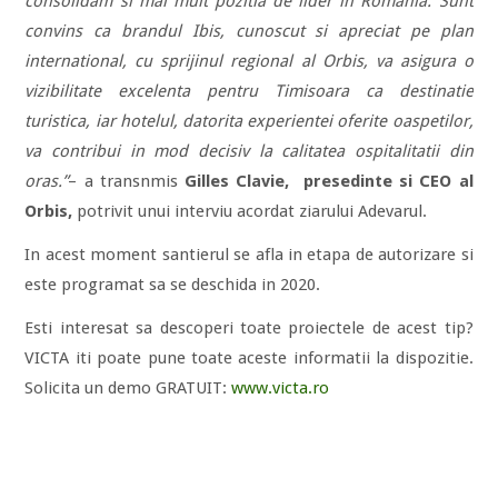
consolidam si mai mult pozitia de lider in Romania. Sunt
convins ca brandul Ibis, cunoscut si apreciat pe plan
international, cu sprijinul regional al Orbis, va asigura o
vizibilitate excelenta pentru Timisoara ca destinatie
turistica, iar hotelul, datorita experientei oferite oaspetilor,
va contribui in mod decisiv la calitatea ospitalitatii din
oras.”
– a transnmis
Gilles Clavie, presedinte si CEO al
Orbis,
potrivit unui interviu acordat ziarului Adevarul.
In acest moment santierul se afla in etapa de autorizare si
este programat sa se deschida in 2020.
Esti interesat sa descoperi toate proiectele de acest tip?
VICTA iti poate pune toate aceste informatii la dispozitie.
Solicita un demo GRATUIT:
www.victa.ro