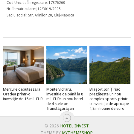
Cod Unic de Înregistrare: 17876260
Nr. Înmatriculare: J12/3019/2005
Sediu social: Str. Arinilor 20, Cluj-Napoca
Mercure debutează la
Monte Vidraru,
Brașov: Ion Țiriac
Oradea printr-o
investiție de până la 8
pregătește un nou
investiție de 15 mil. EUR
mil. EUR: un nou hotel
complex sportiv printr-
de 4 stele pe
o investiție de aproape
Transfăgărășan
4,8 milioane de euro
© 2026
HOTEL INVEST
.
THEME BY
MYTHEMESHOP
.