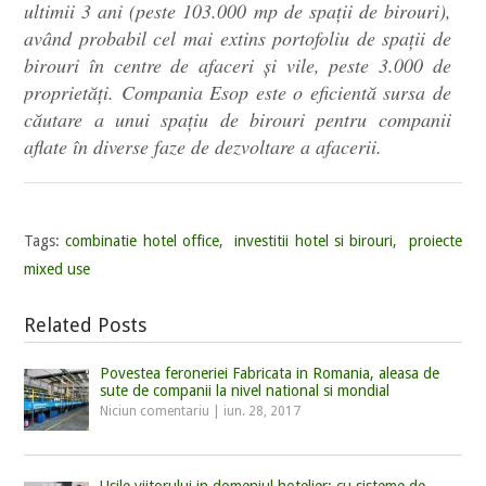
ultimii 3 ani (peste 103.000 mp de spații de birouri),
având probabil cel mai extins portofoliu de spații de
birouri în centre de afaceri și vile, peste 3.000 de
proprietăți. Compania Esop este o eficientă sursa de
căutare a unui spațiu de birouri pentru companii
aflate în diverse faze de dezvoltare a afacerii.
Tags:
combinatie hotel office
,
investitii hotel si birouri
,
proiecte
mixed use
Related Posts
Povestea feroneriei Fabricata in Romania, aleasa de
sute de companii la nivel national si mondial
Niciun comentariu
|
iun. 28, 2017
Usile viitorului in domeniul hotelier: cu sisteme de