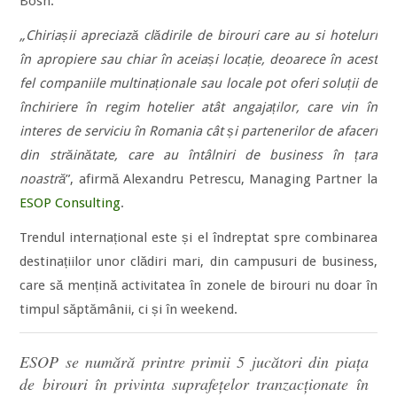
Bosh.
„Chiriașii apreciază clădirile de birouri care au si hoteluri
în apropiere sau chiar în aceiași locație, deoarece în acest
fel companiile multinaționale sau locale pot oferi soluții de
închiriere în regim hotelier atât angajaților, care vin în
interes de serviciu în Romania cât și partenerilor de afaceri
din străinătate, care au întâlniri de business în țara
noastră
”, afirmă Alexandru Petrescu, Managing Partner la
ESOP Consulting
.
Trendul internațional este și el îndreptat spre combinarea
destinațiilor unor clădiri mari, din campusuri de business,
care să mențină activitatea în zonele de birouri nu doar în
timpul săptămânii, ci și în weekend.
ESOP se numără printre primii 5 jucători din piața
de birouri în privinta suprafețelor tranzacționate în