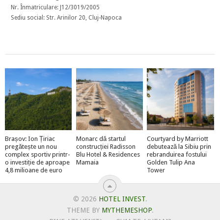
Nr. Înmatriculare: J12/3019/2005
Sediu social: Str. Arinilor 20, Cluj-Napoca
Brașov: Ion Țiriac
Monarc dă startul
Courtyard by Marriott
pregătește un nou
construcției Radisson
debutează la Sibiu prin
complex sportiv printr-
Blu Hotel & Residences
rebranduirea fostului
o investiție de aproape
Mamaia
Golden Tulip Ana
4,8 milioane de euro
Tower
© 2026
HOTEL INVEST
.
THEME BY
MYTHEMESHOP
.