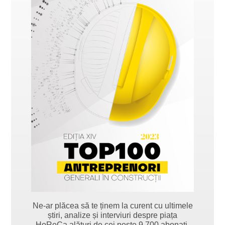
Ne-ar plăcea să te ținem la curent cu ultimele
știri, analize și interviuri despre piața
HoReCa alături de cei peste 9.700 abonați.