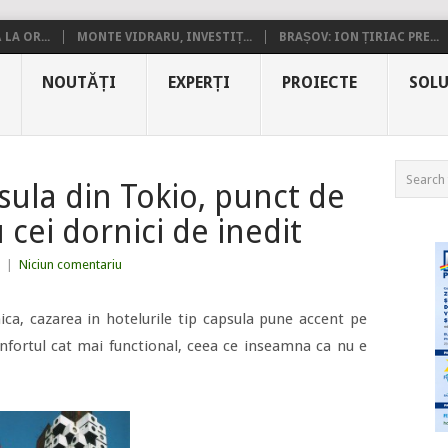
LA OR...
MONTE VIDRARU, INVESTIȚ...
BRAȘOV: ION ȚIRIAC PRE...
NOUTĂȚI
EXPERȚI
PROIECTE
SOLU
sula din Tokio, punct de
 cei dornici de inedit
|
Niciun comentariu
ica, cazarea in hotelurile tip capsula pune accent pe
confortul cat mai functional, ceea ce inseamna ca nu e