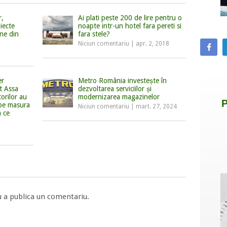
r,
Ai plati peste 200 de lire pentru o
iecte
noapte intr-un hotel fara pereti si
une din
fara stele?
Niciun comentariu
|
apr. 2, 2018
er
Metro România investește în
t Assa
dezvoltarea serviciilor și
torilor au
modernizarea magazinelor
 pe masura
Niciun comentariu
|
mart. 27, 2024
a ce
 a publica un comentariu.