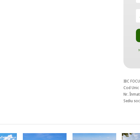
N
IBC FOCU
Cod Unic 
Nr. Înmat
Sediu soci