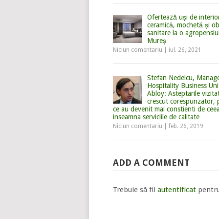
Ofertează uși de interio
ceramică, mochetă și ob
sanitare la o agropensi
Mureș
Niciun comentariu
|
iul. 26, 2021
Stefan Nedelcu, Manag
Hospitality Business Uni
Abloy: Asteptarile vizita
crescut corespunzator,
ce au devenit mai constienti de cee
inseamna serviciile de calitate
Niciun comentariu
|
feb. 26, 2019
ADD A COMMENT
Trebuie să fii
autentificat
pentru