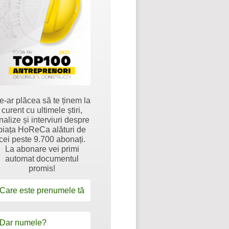
e-ar plăcea să te ținem la
curent cu ultimele știri,
nalize și interviuri despre
piața HoReCa alături de
cei peste 9.700 abonați.
La abonare vei primi
automat documentul
promis!