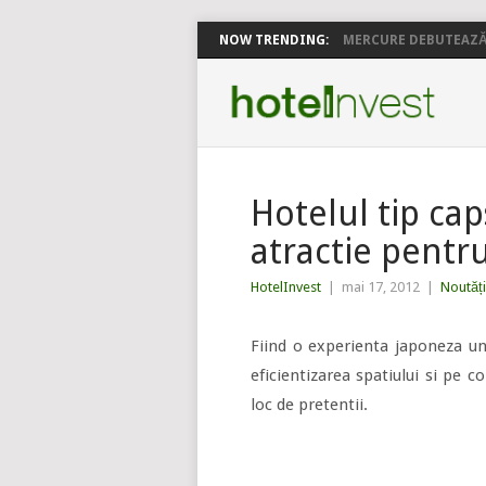
NOW TRENDING:
MERCURE DEBUTEAZĂ 
Hotelul tip cap
atractie pentru
HotelInvest
|
mai 17, 2012
|
Noutăți
Fiind o experienta japoneza un
eficientizarea spatiului si pe 
loc de pretentii.