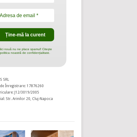
ici nouă nu ne place spamul! Citește
politica noastră de confidențialitate.
S SRL
de Înregistrare: 17876260
riculare: J12/3019/2005
al: Str. Arinilor 20, Cluj-Napoca