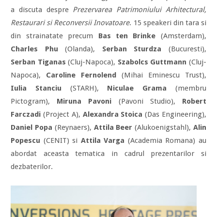
a discuta despre
Prezervarea Patrimoniului Arhitectural,
Restaurari si Reconversii Inovatoare
. 15 speakeri din tara si
din strainatate precum
Bas ten Brinke
(Amsterdam),
Charles Phu
(Olanda),
Serban Sturdza
(Bucuresti),
Serban Tiganas
(Cluj-Napoca),
Szabolcs Guttmann
(Cluj-
Napoca),
Caroline Fernolend
(Mihai Eminescu Trust),
Iulia Stanciu
(STARH),
Niculae Grama
(membru
Pictogram),
Miruna Pavoni
(Pavoni Studio),
Robert
Farczadi
(Project A),
Alexandra Stoica
(Das Engineering),
Daniel Popa
(Reynaers),
Attila Beer
(Alukoenigstahl),
Alin
Popescu
(CENIT) si
Attila Varga
(Academia Romana) au
abordat aceasta tematica in cadrul prezentarilor si
dezbaterilor.