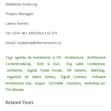
Madalina Hodorog
Project Manager
Libero Events
Tel: 0741 401 399/0364 110 371
Email: madalina@liberoevents.ro
Tags:
agentia de evenimente si PR
,
Architecture
,
Architecture
Conference&Exp
,
B2B si B2C
,
Cluj Sales Conference
,
conferinte
,
Digital Travel Forum
,
HR Summit
,
MarkDay
,
organizat de Libero Events
,
Signal Connect
,
Software
Architecture Day
,
targuri
,
TeCOMM
,
Touristica
,
workshop-uri:
The Woman
Related Posts