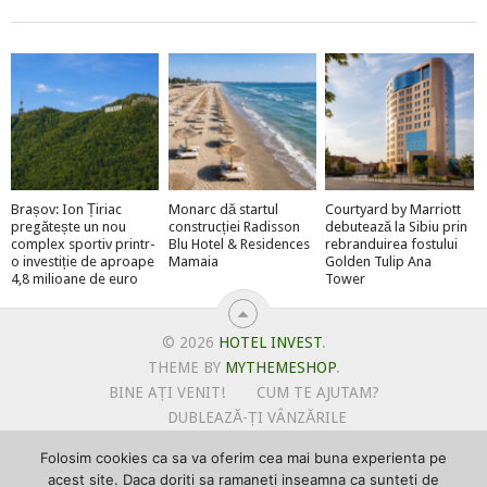
Brașov: Ion Țiriac
Monarc dă startul
Courtyard by Marriott
pregătește un nou
construcției Radisson
debutează la Sibiu prin
complex sportiv printr-
Blu Hotel & Residences
rebranduirea fostului
o investiție de aproape
Mamaia
Golden Tulip Ana
4,8 milioane de euro
Tower
© 2026
HOTEL INVEST
.
THEME BY
MYTHEMESHOP
.
BINE AȚI VENIT!
CUM TE AJUTAM?
DUBLEAZĂ-ȚI VÂNZĂRILE
OFERTE PENTRU ȘANTIERUL TĂU
Folosim cookies ca sa va oferim cea mai buna experienta pe
POLITICA DE UTILIZARE COOKIE-URI
acest site. Daca doriti sa ramaneti inseamna ca sunteti de