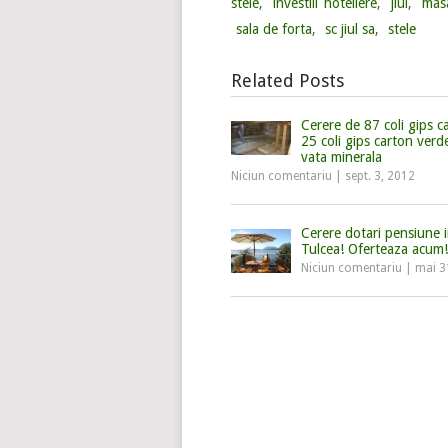
stele
,
investiii hoteliere
,
jiul
,
mas
sala de forta
,
sc jiul sa
,
stele
Related Posts
Cerere de 87 coli gips ca
25 coli gips carton ver
vata minerala
Niciun comentariu
|
sept. 3, 2012
Cerere dotari pensiune i
Tulcea! Oferteaza acum!
Niciun comentariu
|
mai 3