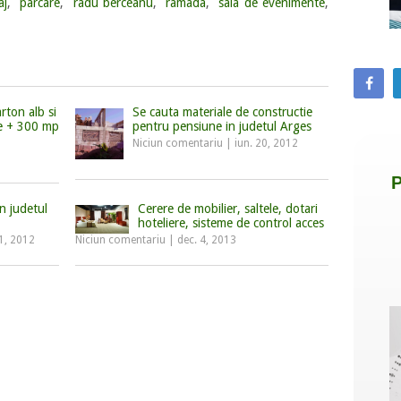
aj
,
parcare
,
radu berceanu
,
ramada
,
sala de evenimente
,
rton alb si
Se cauta materiale de constructie
de + 300 mp
pentru pensiune in judetul Arges
Niciun comentariu
|
iun. 20, 2012
n judetul
Cerere de mobilier, saltele, dotari
hoteliere, sisteme de control acces
1, 2012
Niciun comentariu
|
dec. 4, 2013