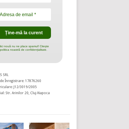
ici nouă nu ne place spamul! Citește
politica noastră de confidențialitate.
S SRL
de Înregistrare: 17876260
riculare: J12/3019/2005
al: Str. Arinilor 20, Cluj-Napoca