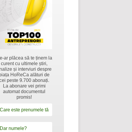
e-ar plăcea să te ținem la
curent cu ultimele știri,
nalize și interviuri despre
piața HoReCa alături de
cei peste 9.700 abonați.
La abonare vei primi
automat documentul
promis!