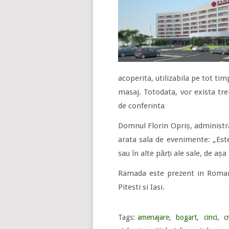
acoperita, utilizabila pe tot tim
masaj. Totodata, vor exista trei
de conferinta
Domnul Florin Opriș, administra
arata sala de evenimente: „Este
sau în alte părți ale sale, de aș
Ramada este prezent in Romania
Pitesti si Iasi.
Tags:
amenajare
,
bogart
,
cinci
,
c