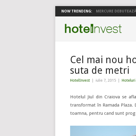
NOW TRENDING:
MERCURE DEBUTEAZĂ 
Cel mai nou h
suta de metri
HotelInvest
|
iulie 7, 2015
|
Hoteluri
Hotelul Jiul din Craiova se af
transformat în Ramada Plaza.
D
toamna, pentru cand sunt prog