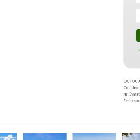
N
IBC FOCU
Cod Unic 
Nr. Înmat
Sediu soci