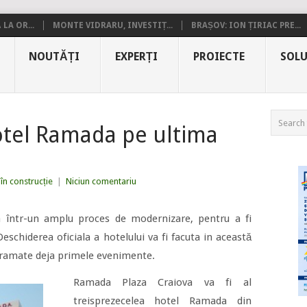
LA OR...
MONTE VIDRARU, INVESTIȚ...
BRAȘOV: ION ȚIRIAC PRE...
NOUTĂȚI
EXPERȚI
PROIECTE
SOLU
otel Ramada pe ultima
 în construcție
|
Niciun comentariu
la într-un amplu proces de modernizare, pentru a fi
eschiderea oficiala a hotelului va fi facuta in această
ramate deja primele evenimente.
Ramada Plaza Craiova va fi al
treisprezecelea hotel Ramada din