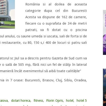
România si al doilea de aceasta
categorie dupa cel din Bucuresti
Acesta va dispune de 162 de camere,
fiecare cu o suprafata de 34 de metri
patrati, va fi dotat cu o piscina
pul anului, cu saune umeda si uscata, sali de forta si de
 restaurante, cu 80, 150 s,i 400 de locuri si patru sali
torul sc Jiul sa a descris pentru Gazeta de Sud cum va
 o sală de 505 mp, fără nici un fel de stâlp în lateral
a manieră încât evenimentul să aibă toate calitățile”
 in 7 orase: Bucuresti, Brasov, Cluj, Sibiu, Oradea,
raiova
,
dotari horeca
,
fitness
,
Florin Opris
,
hotel
,
hotel 5