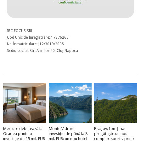
confidențialitate.
IBC FOCUS SRL
Cod Unic de Înregistrare: 17876260
Nr. Înmatriculare: J12/3019/2005
Sediu social: Str. Arinilor 20, Cluj-Napoca
Mercure debutează la
Monte Vidraru,
Brașov: Ion Țiriac
Oradea printr-o
investiție de până la 8
pregătește un nou
investiție de 15 mil. EUR
mil. EUR: un nou hotel
complex sportiv printr-