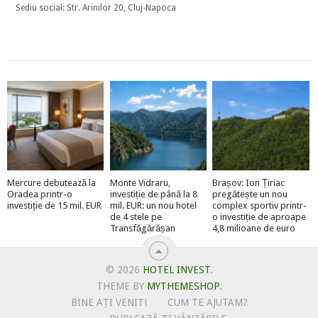
Sediu social: Str. Arinilor 20, Cluj-Napoca
Mercure debutează la
Monte Vidraru,
Brașov: Ion Țiriac
Oradea printr-o
investiție de până la 8
pregătește un nou
investiție de 15 mil. EUR
mil. EUR: un nou hotel
complex sportiv printr-
de 4 stele pe
o investiție de aproape
Transfăgărășan
4,8 milioane de euro
© 2026
HOTEL INVEST
.
THEME BY
MYTHEMESHOP
.
BINE AȚI VENIT!
CUM TE AJUTAM?