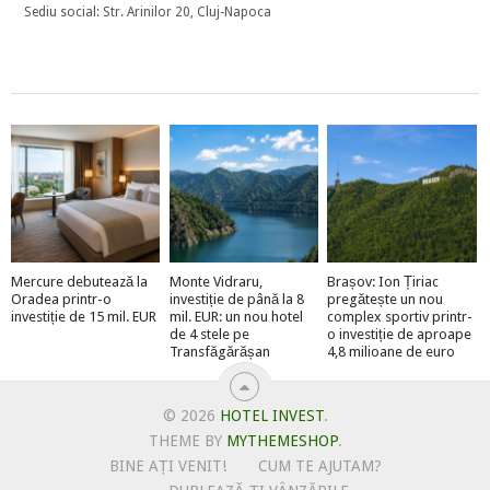
Sediu social: Str. Arinilor 20, Cluj-Napoca
Mercure debutează la
Monte Vidraru,
Brașov: Ion Țiriac
Oradea printr-o
investiție de până la 8
pregătește un nou
investiție de 15 mil. EUR
mil. EUR: un nou hotel
complex sportiv printr-
de 4 stele pe
o investiție de aproape
Transfăgărășan
4,8 milioane de euro
© 2026
HOTEL INVEST
.
THEME BY
MYTHEMESHOP
.
BINE AȚI VENIT!
CUM TE AJUTAM?