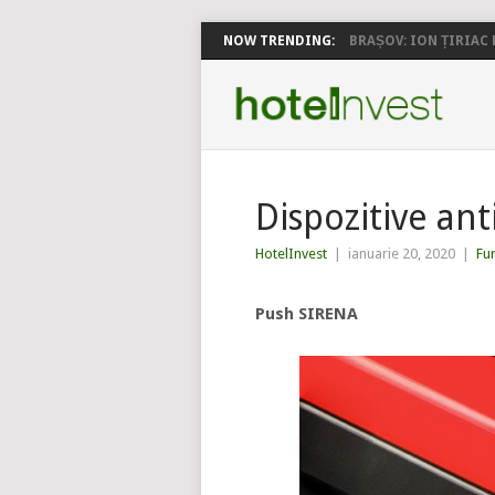
NOW TRENDING:
BRAȘOV: ION ȚIRIAC P
Dispozitive ant
HotelInvest
|
ianuarie 20, 2020
|
Fu
Push SIRENA