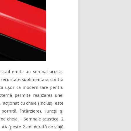
zitivul emite un semnal acustic
 securitate suplimentară contra
nta uşor ca modernizare pentru
externă permite realizarea unei
 acţionat cu cheie (inclus), este
ornită, întârziere). Funcţii şi
sind cheia. – Semnale acustice. 2
e AA (peste 2 ani durată de viaţă