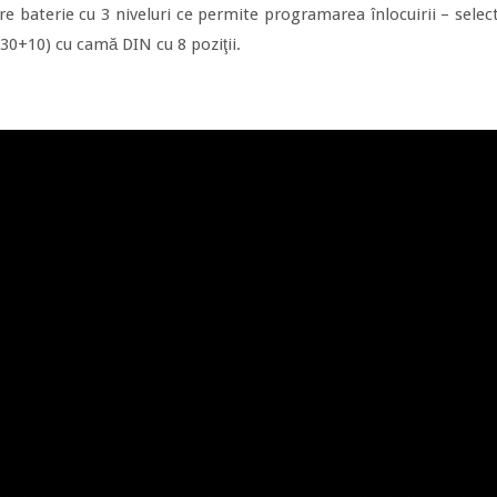
e baterie cu 3 niveluri ce permite programarea înlocuirii – selecto
30+10) cu camă DIN cu 8 poziţii.