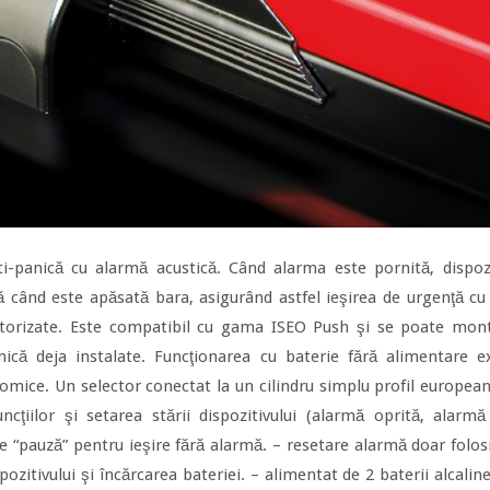
ti-panică cu alarmă acustică. Când alarma este pornită, dispo
ă când este apăsată bara, asigurând astfel ieşirea de urgenţă cu
eautorizate. Este compatibil cu gama ISEO Push şi se poate mo
anică deja instalate. Funcţionarea cu baterie fără alimentare 
nomice. Un selector conectat la un cilindru simplu profil european,
ţiilor şi setarea stării dispozitivului (alarmă oprită, alarmă p
cţie “pauză” pentru ieşire fără alarmă. – resetare alarmă doar folo
ozitivului şi încărcarea bateriei. – alimentat de 2 baterii alcalin