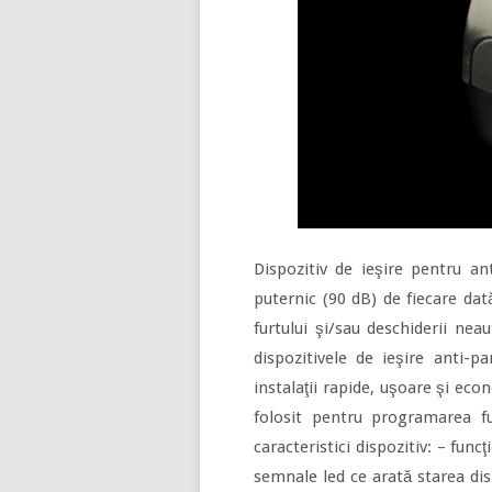
Dispozitiv de ieşire pentru an
puternic (90 dB) de fiecare dat
furtului şi/sau deschiderii n
dispozitivele de ieşire anti-p
instalaţii rapide, uşoare şi eco
folosit pentru programarea func
caracteristici dispozitiv: – fun
semnale led ce arată starea disp