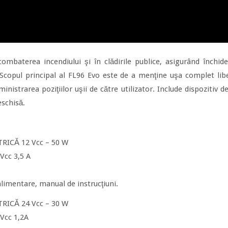
combaterea incendiului şi în clădirile publice, asigurând închid
copul principal al FL96 Evo este de a menţine uşa complet libe
inistrarea poziţiilor uşii de către utilizator. Include dispozitiv d
eschisă.
RICĂ 12 Vcc – 50 W
 Vcc 3,5 A
alimentare, manual de instrucţiuni.
RICĂ 24 Vcc – 30 W
 Vcc 1,2A