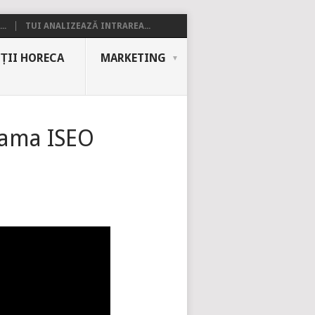
..
TUI ANALIZEAZĂ INTRAREA...
ȚII HORECA
MARKETING
 gama ISEO