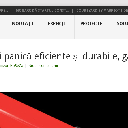
RE...
MONARC DĂ STARTUL CONST...
COURTYARD BY MARRIOTT DE.
NOUTĂȚI
EXPERȚI
PROIECTE
SOLU
i-panică eficiente și durabile,
rnizori HoReCa
|
Niciun comentariu