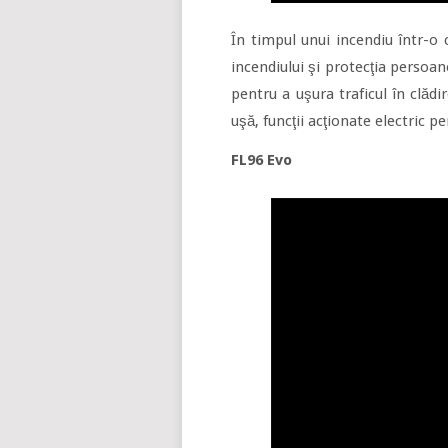
În timpul unui incendiu într-o 
incendiului şi protecţia persoa
pentru a uşura traficul în clădi
uşă, funcţii acţionate electric 
FL96 Evo