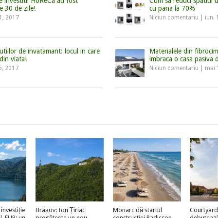
 investitii HoReCa au fost
Cum sa reduci spatiul u
e 30 de zile!
cu pana la 70%
11, 2017
Niciun comentariu
|
iun.
utiilor de invatamant: locul in care
Materialele din fibroc
din viata!
imbraca o casa pasiva 
6, 2017
Niciun comentariu
|
mai 
investiție
Brașov: Ion Țiriac
Monarc dă startul
Courtyard
l. EUR: un
pregătește un nou
construcției Radisson
debutează 