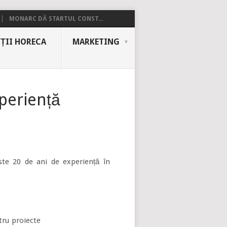
MONARC DĂ STARTUL CONST...
ȚII HORECA
MARKETING
periență
te 20 de ani de experiență în
tru proiecte