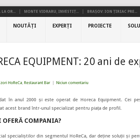
LA OR...
MONTE VIDRARU, INVESTIȚ...
BRAȘOV: ION ȚIRIAC PRE...
NOUTĂȚI
EXPERȚI
PROIECTE
SOLU
CA EQUIPMENT: 20 ani de ex
izori HoReCa
,
Restaurant Bar
|
Niciun comentariu
at în anul 2000 și este operat de Horeca Equipment. Cei pes
acest brand într-unul specializat pentru piața de profil.
II OFERĂ COMPANIA?
l specialiștilor din segmentul HoReCa, dar deține soluții și pen