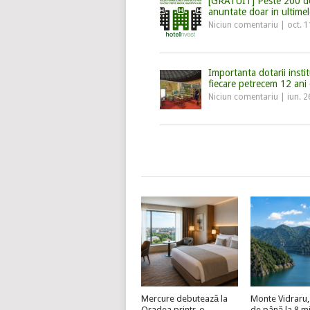
[GRATUIT] Peste 200 de
anuntate doar in ultimel
Niciun comentariu
|
oct. 
Importanta dotarii instit
fiecare petrecem 12 ani 
Niciun comentariu
|
iun. 2
Mercure debutează la
Monte Vidraru, 
Oradea printr-o
de până la 8 mi