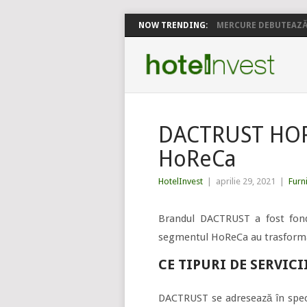
NOW TRENDING:
MERCURE DEBUTEAZĂ 
DACTRUST HORE
HoReCa
HotelInvest
|
aprilie 29, 2021
|
Furn
Brandul DACTRUST a fost fond
segmentul HoReCa au trasformat 
CE TIPURI DE SERVIC
DACTRUST se adresează în specia