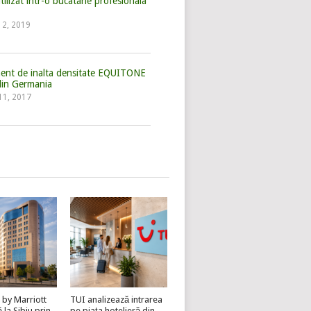
tilizat intr-o bucatarie profesionala
 12, 2019
iment de inalta densitate EQUITONE
din Germania
11, 2017
 by Marriott
TUI analizează intrarea
la Sibiu prin
pe piața hotelieră din