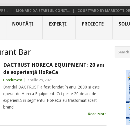
RE...
MONARC DĂ STARTUL CONST...
COURTYARD BY MARRIOTT DE.
NOUTĂȚI
EXPERȚI
PROIECTE
SOLU
rant Bar
DACTRUST HORECA EQUIPMENT: 20 ani
de experiență HoReCa
HotelInvest
|
aprilie 29, 2021
Brandul DACTRUST a fost fondat în anul 2000 și este
operat de Horeca Equipment. Cei peste 20 de ani de
experiență în segmentul HoReCa au trasformat acest
brand
Read More