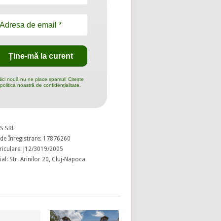
ici nouă nu ne place spamul! Citește
politica noastră de confidențialitate.
S SRL
de Înregistrare: 17876260
riculare: J12/3019/2005
al: Str. Arinilor 20, Cluj-Napoca