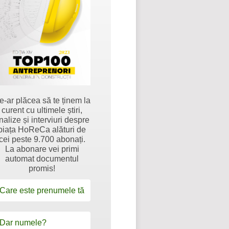
e-ar plăcea să te ținem la
curent cu ultimele știri,
nalize și interviuri despre
piața HoReCa alături de
cei peste 9.700 abonați.
La abonare vei primi
automat documentul
promis!