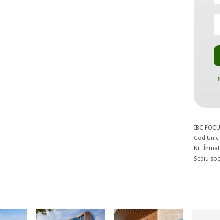
N
IBC FOCU
Cod Unic 
Nr. Înmat
Sediu soci