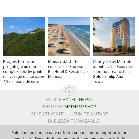
Brașov: Ion Țiriac
Monarc dă startul
Courtyard by Marriott
pregătește un nou
construcției Radisson
debutează la Sibiu prin
complex sportiv printr-
Blu Hotel & Residences
rebranduirea fostului
o investiție de aproape
Mamaia
Golden Tulip Ana
4,8 milioane de euro
Tower
© 2026
HOTEL INVEST
.
THEME BY
MYTHEMESHOP
.
BINE AȚI VENIT!
CUM TE AJUTAM?
DUBLEAZĂ-ȚI VÂNZĂRILE
OFERTE PENTRU ȘANTIERUL TĂU
Folosim cookies ca sa va oferim cea mai buna experienta pe
POLITICA DE UTILIZARE COOKIE-URI
acest site. Daca doriti sa ramaneti inseamna ca sunteti de