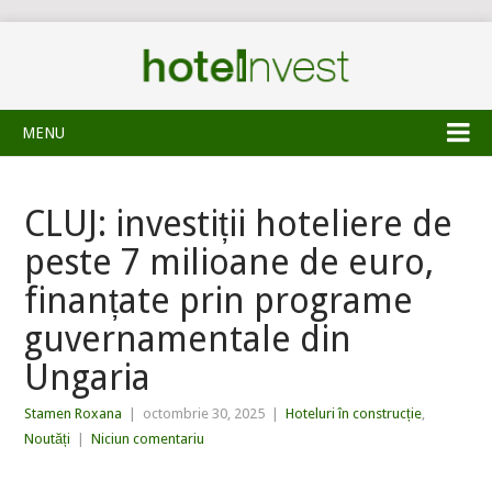
MENU
CLUJ: investiții hoteliere de
peste 7 milioane de euro,
finanțate prin programe
guvernamentale din
Ungaria
Stamen Roxana
|
octombrie 30, 2025
|
Hoteluri în construcție
,
Noutăți
|
Niciun comentariu