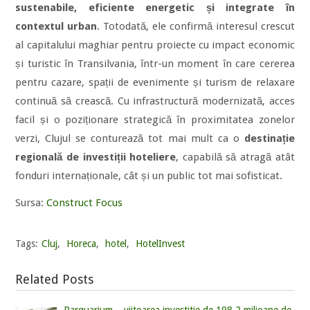
sustenabile, eficiente energetic și integrate în
contextul urban
. Totodată, ele confirmă interesul crescut
al capitalului maghiar pentru proiecte cu impact economic
și turistic în Transilvania, într-un moment în care cererea
pentru cazare, spații de evenimente și turism de relaxare
continuă să crească. Cu infrastructură modernizată, acces
facil și o poziționare strategică în proximitatea zonelor
verzi, Clujul se conturează tot mai mult ca o
destinație
regională de investiții hoteliere
, capabilă să atragă atât
fonduri internaționale, cât și un public tot mai sofisticat.
Sursa:
Construct Focus
Tags:
Cluj
,
Horeca
,
hotel
,
HotelInvest
Related Posts
Parquarium – viitoarea investitie de 198,2 milioane de