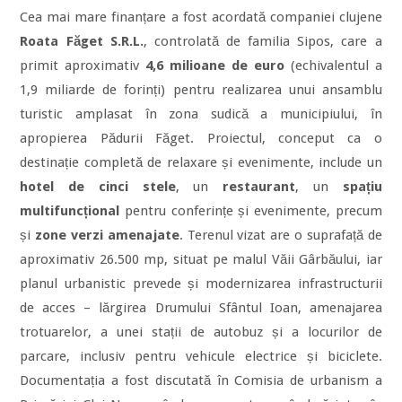
Cea mai mare finanțare a fost acordată companiei clujene
Roata Făget S.R.L.
, controlată de familia Sipos, care a
primit aproximativ
4,6 milioane de euro
(echivalentul a
1,9 miliarde de forinți) pentru realizarea unui ansamblu
turistic amplasat în zona sudică a municipiului, în
apropierea Pădurii Făget. Proiectul, conceput ca o
destinație completă de relaxare și evenimente, include un
hotel de cinci stele
, un
restaurant
, un
spațiu
multifuncțional
pentru conferințe și evenimente, precum
și
zone verzi amenajate
. Terenul vizat are o suprafață de
aproximativ 26.500 mp, situat pe malul Văii Gârbăului, iar
planul urbanistic prevede și modernizarea infrastructurii
de acces – lărgirea Drumului Sfântul Ioan, amenajarea
trotuarelor, a unei stații de autobuz și a locurilor de
parcare, inclusiv pentru vehicule electrice și biciclete.
Documentația a fost discutată în Comisia de urbanism a