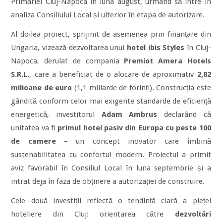
Primăriei Cluj-Napoca în luna august, urmând să intre în
analiza Consiliului Local și ulterior în etapa de autorizare.
Al doilea proiect, sprijinit de asemenea prin finanțare din
Ungaria, vizează dezvoltarea unui
hotel ibis Styles
în Cluj-
Napoca, derulat de compania
Premiot Amera Hotels
S.R.L.
, care a beneficiat de o alocare de aproximativ
2,82
milioane de euro
(1,1 miliarde de forinți). Construcția este
gândită conform celor mai exigente standarde de eficiență
energetică, investitorul
Adam Ambrus
declarând că
unitatea va fi
primul hotel pasiv din Europa cu peste 100
de camere
– un concept inovator care îmbină
sustenabilitatea cu confortul modern. Proiectul a primit
aviz favorabil în Consiliul Local în luna septembrie și a
intrat deja în faza de obținere a autorizației de construire.
Cele două investiții reflectă o tendință clară a pieței
hoteliere din Cluj: orientarea către
dezvoltări