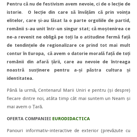
Pentru că nu de festivism avem nevoie, ci de o lecție de
istorie
.
O lecție din care să învățăm că prin voința
elitelor, care și-au lăsat la o parte orgoliile de partid,
românii s-au unit într-un singur stat; că moștenirea ce
ne-a revenit ne obligă pe toți la o atitudine fermă față
de tendințele de regionalizare ce prind tot mai mult
contur în Europa, că avem o datorie morală față de toți
românii din afară țării, care au nevoie de întreaga
noastră susținere pentru a-și păstra cultura și
identitatea.
Până la urmă, Centenarul Marii Uniri e pentru (și despre)
fiecare dintre noi, atâta timp cât mai suntem un Neam și
mai avem o Țară.
OFERTA COMPANIEI
EURODIDACTICA
Panouri informativ-interactive de exterior (prevăzute cu