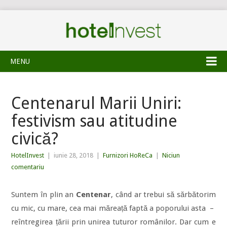
MENU
Centenarul Marii Uniri:
festivism sau atitudine
civică?
HotelInvest
|
iunie 28, 2018
|
Furnizori HoReCa
|
Niciun
comentariu
Suntem în plin an
Centenar
, când ar trebui să sărbătorim
cu mic, cu mare, cea mai măreață faptă a poporului asta –
reîntregirea țării prin unirea tuturor românilor. Dar cum e