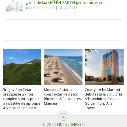
gama de lux GREEN EARTH pentru hoteluri
Niciun comentariu
|
iul. 20, 2016
Brașov: Ion Țiriac
Monarc dă startul
Courtyard by Marriott
pregătește un nou
construcției Radisson
debutează la Sibiu prin
complex sportiv printr-
Blu Hotel & Residences
rebranduirea fostului
o investiție de aproape
Mamaia
Golden Tulip Ana
4,8 milioane de euro
Tower
© 2026
HOTEL INVEST
.