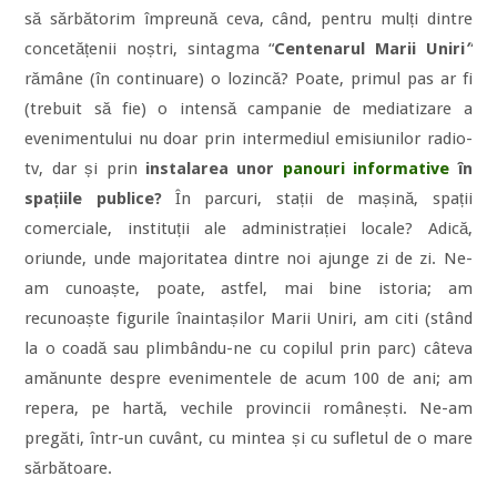
să sărbătorim împreună ceva, când, pentru mulți dintre
concetățenii noștri, sintagma “
Centenarul Marii Uniri
”
rămâne (în continuare) o lozincă? Poate, primul pas ar fi
(trebuit să fie) o intensă campanie de mediatizare a
evenimentului nu doar prin intermediul emisiunilor radio-
tv, dar și prin
instalarea unor
panouri informative
în
spațiile publice?
În parcuri, stații de mașină, spații
comerciale, instituții ale administrației locale? Adică,
oriunde, unde majoritatea dintre noi ajunge zi de zi. Ne-
am cunoaște, poate, astfel, mai bine istoria; am
recunoaște figurile înaintașilor Marii Uniri, am citi (stând
la o coadă sau plimbându-ne cu copilul prin parc) câteva
amănunte despre evenimentele de acum 100 de ani; am
repera, pe hartă, vechile provincii românești. Ne-am
pregăti, într-un cuvânt, cu mintea și cu sufletul de o mare
sărbătoare.