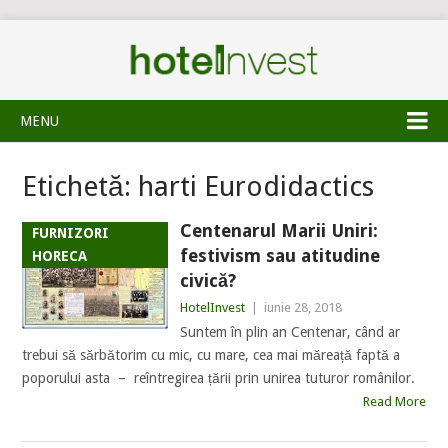
MENU
Etichetă:
harti Eurodidactics
Centenarul Marii Uniri:
FURNIZORI
festivism sau atitudine
HORECA
civică?
HotelInvest
|
iunie 28, 2018
Suntem în plin an Centenar, când ar
trebui să sărbătorim cu mic, cu mare, cea mai măreață faptă a
poporului asta – reîntregirea țării prin unirea tuturor românilor.
Read More