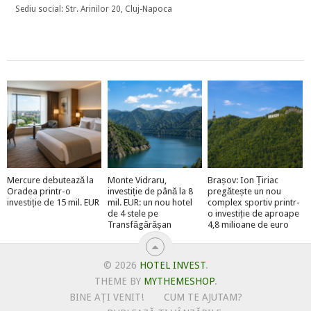
Sediu social: Str. Arinilor 20, Cluj-Napoca
Mercure debutează la
Monte Vidraru,
Brașov: Ion Țiriac
Oradea printr-o
investiție de până la 8
pregătește un nou
investiție de 15 mil. EUR
mil. EUR: un nou hotel
complex sportiv printr-
de 4 stele pe
o investiție de aproape
Transfăgărășan
4,8 milioane de euro
© 2026
HOTEL INVEST
.
THEME BY
MYTHEMESHOP
.
BINE AȚI VENIT!
CUM TE AJUTAM?