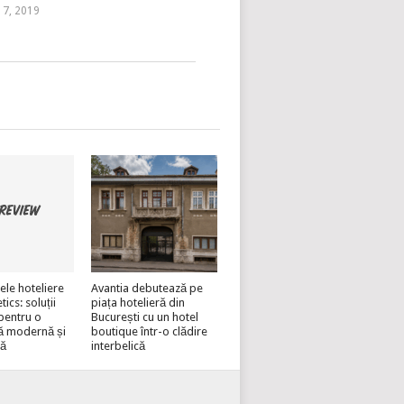
 17, 2019
ele hoteliere
Avantia debutează pe
cs: soluții
piața hotelieră din
pentru o
București cu un hotel
ă modernă și
boutique într-o clădire
lă
interbelică