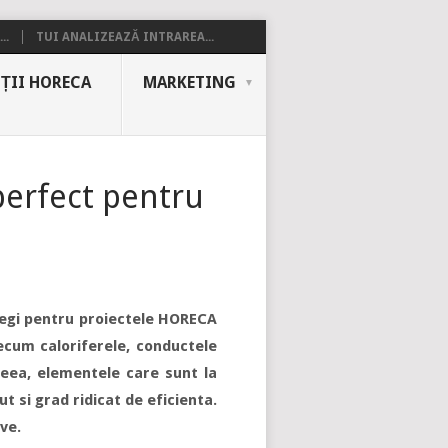
..
TUI ANALIZEAZĂ INTRAREA...
ȚII HORECA
MARKETING
perfect pentru
alegi pentru proiectele HORECA
ecum caloriferele, conductele
ceea, elementele care sunt la
t si grad ridicat de eficienta.
ve.