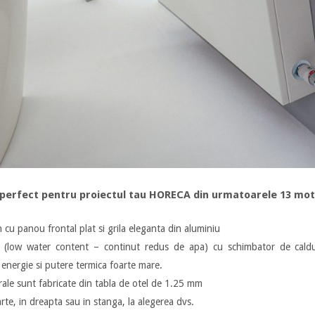
 perfect pentru proiectul tau HORECA din urmatoarele 13 mot
gn cu panou frontal plat si grila eleganta din aluminiu
(low water content – continut redus de apa) cu schimbator de caldur
nergie si putere termica foarte mare.
erale sunt fabricate din tabla de otel de 1.25 mm
rte, in dreapta sau in stanga, la alegerea dvs.