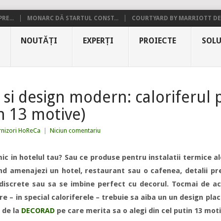
RE...
MONARC DĂ STARTUL CONST...
COURTYARD BY MARRIOTT DE.
NOUTĂȚI
EXPERȚI
PROIECTE
SOLU
 si design modern: caloriferul 
n 13 motive)
rnizori HoReCa
|
Niciun comentariu
ic in hotelul tau? Sau ce produse pentru instalatii termice 
and amenajezi un hotel, restaurant sau o cafenea, detalii pr
 discrete sau sa se imbine perfect cu decorul. Tocmai de a
e – in special caloriferele – trebuie sa aiba un un design placu
 de la
DECORAD
pe care merita sa o alegi din cel putin 13 moti