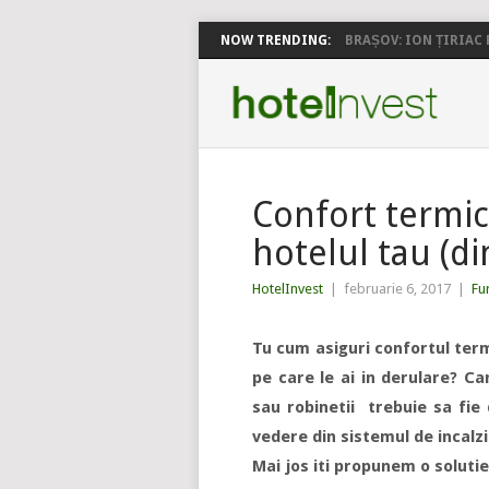
NOW TRENDING:
BRAȘOV: ION ȚIRIAC P
Confort termic
hotelul tau (di
HotelInvest
|
februarie 6, 2017
|
Fu
Tu cum asiguri confortul term
pe care le ai in derulare? C
sau robinetii trebuie sa fie
vedere din sistemul de incalzir
Mai jos iti propunem o solutie