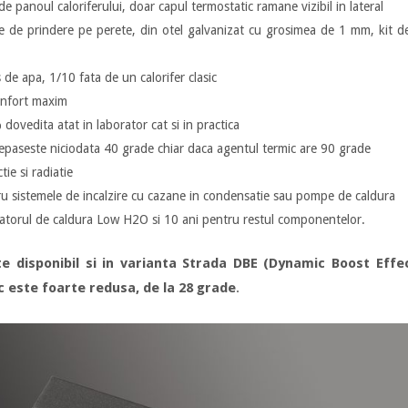
de panoul caloriferului, doar capul termostatic ramane vizibil in lateral
 de prindere pe perete, din otel galvanizat cu grosimea de 1 mm, kit de f
de apa, 1/10 fata de un calorifer clasic
onfort maxim
vedita atat in laborator cat si in practica
epaseste niciodata 40 grade chiar daca agentul termic are 90 grade
ie si radiatie
ru sistemele de incalzire cu cazane in condensatie sau pompe de caldura
atorul de caldura Low H2O si 10 ani pentru restul componentelor.
e disponibil si in varianta Strada DBE (Dynamic Boost Effect
 este foarte redusa, de la 28 grade
.