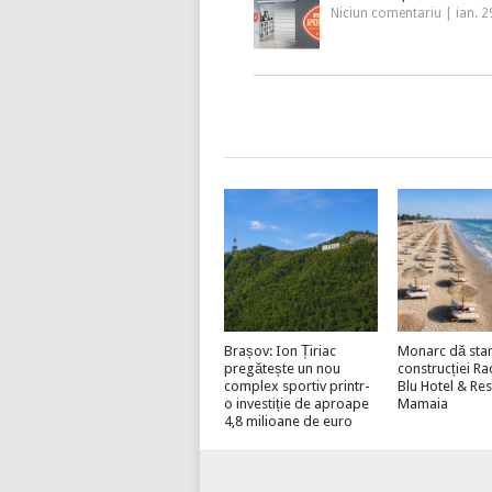
Niciun comentariu
|
ian. 2
Brașov: Ion Țiriac
Monarc dă star
pregătește un nou
construcției R
complex sportiv printr-
Blu Hotel & Re
o investiție de aproape
Mamaia
4,8 milioane de euro