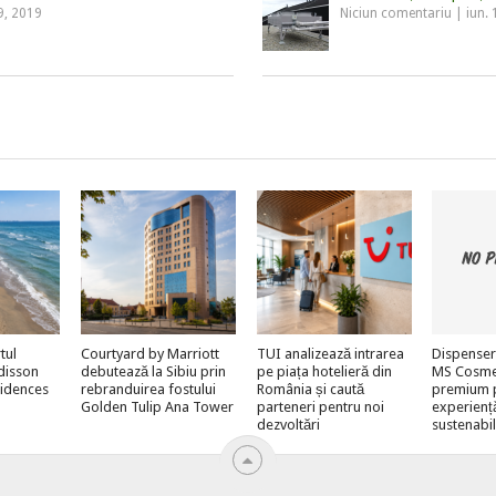
9, 2019
Niciun comentariu
|
iun.
tul
Courtyard by Marriott
TUI analizează intrarea
Dispenser
adisson
debutează la Sibiu prin
pe piața hotelieră din
MS Cosmeti
sidences
rebranduirea fostului
România și caută
premium 
Golden Tulip Ana Tower
parteneri pentru noi
experienț
dezvoltări
sustenabi