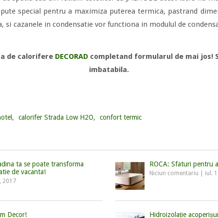
pute special pentru a maximiza puterea termica, pastrand dimen
 si cazanele in condensatie vor functiona in modulul de condensar
a de calorifere
DECORAD
completand formularul de mai jos! S
imbatabila.
hotel
,
calorifer Strada Low H2O
,
confort termic
radina ta se poate transforma
ROCA: Sfaturi pentru a
atie de vacanta!
Niciun comentariu
|
iul. 
, 2017
om Decor!
Hidroizolație acoperiș