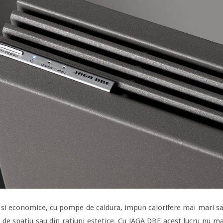
 si economice, cu pompe de caldura, impun calorifere mai mari sa
e de spatiu sau din ratiuni estetice. Cu JAGA DBE acest lucru nu m