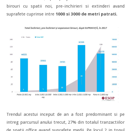
birouri cu spatii noi, pre-inchirieri si extinderi avand
suprafete cuprinse intre
1000 si 3000 de metri patrati.
Trendul acestui inceput de an a fost predominant si pe
intreg parcursul anului trecut, 27% din totalul tranzactiilor
de spatii office avand suprafete medii. Pe locul 2 in topul