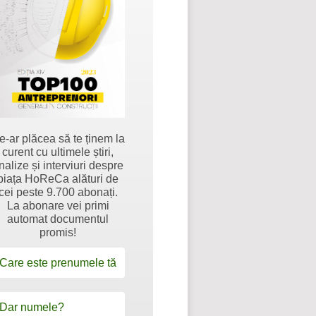
e-ar plăcea să te ținem la
curent cu ultimele știri,
nalize și interviuri despre
piața HoReCa alături de
cei peste 9.700 abonați.
La abonare vei primi
automat documentul
promis!