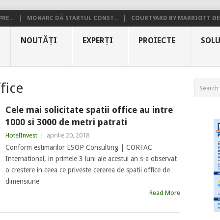
RE...
MONARC DĂ STARTUL CONST...
COURTYARD BY MARRIOTT DE.
NOUTĂȚI
EXPERȚI
PROIECTE
SOLU
ffice
Cele mai solicitate spatii office au intre
1000 si 3000 de metri patrati
HotelInvest
|
aprilie 20, 2018
Conform estimarilor ESOP Consulting | CORFAC
International, in primele 3 luni ale acestui an s-a observat
o crestere in ceea ce priveste cererea de spatii office de
dimensiune
Read More