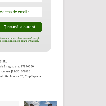
ici nouă nu ne place spamul! Citește
politica noastră de confidențialitate.
S SRL
de Înregistrare: 17876260
riculare: J12/3019/2005
al: Str. Arinilor 20, Cluj-Napoca