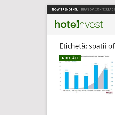
NOW TRENDING:
BRAȘOV: ION ȚIRIAC P
Etichetă:
spatii o
NOUTĂȚI