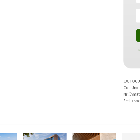
N
IBC FOCU
Cod Unic 
Nr. Înmat
Sediu soci