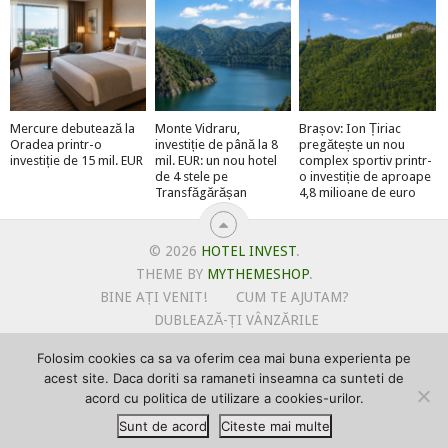
Mercure debutează la
Monte Vidraru,
Brașov: Ion Țiriac
Oradea printr-o
investiție de până la 8
pregătește un nou
investiție de 15 mil. EUR
mil. EUR: un nou hotel
complex sportiv printr-
de 4 stele pe
o investiție de aproape
Transfăgărășan
4,8 milioane de euro
© 2026
HOTEL INVEST
.
THEME BY
MYTHEMESHOP
.
BINE AȚI VENIT!
CUM TE AJUTAM?
DUBLEAZĂ-ȚI VÂNZĂRILE
OFERTE PENTRU ȘANTIERUL TĂU
Folosim cookies ca sa va oferim cea mai buna experienta pe
POLITICA DE UTILIZARE COOKIE-URI
acest site. Daca doriti sa ramaneti inseamna ca sunteti de
PRIMEȘTI GRATUIT MEGA-CADOURI LA ABONARE
acord cu politica de utilizare a cookies-urilor.
PROMOVEAZĂ-TE PE HOTELINVEST
PSPDCP
Sunt de acord
Citeste mai multe
TERMENI SI CONDITII