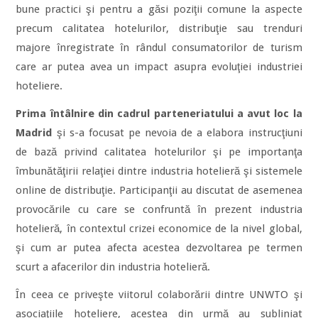
bune practici şi pentru a găsi poziţii comune la aspecte
precum calitatea hotelurilor, distribuţie sau trenduri
majore înregistrate în rândul consumatorilor de turism
care ar putea avea un impact asupra evoluţiei industriei
hoteliere.
Prima întâlnire din cadrul parteneriatului a avut loc la
Madrid
şi s-a focusat pe nevoia de a elabora instrucţiuni
de bază privind calitatea hotelurilor şi pe importanţa
îmbunătăţirii relaţiei dintre industria hotelieră şi sistemele
online de distribuţie. Participanţii au discutat de asemenea
provocările cu care se confruntă în prezent industria
hotelieră, în contextul crizei economice de la nivel global,
şi cum ar putea afecta acestea dezvoltarea pe termen
scurt a afacerilor din industria hotelieră.
În ceea ce priveşte viitorul colaborării dintre UNWTO şi
asociaţiile hoteliere, acestea din urmă au subliniat