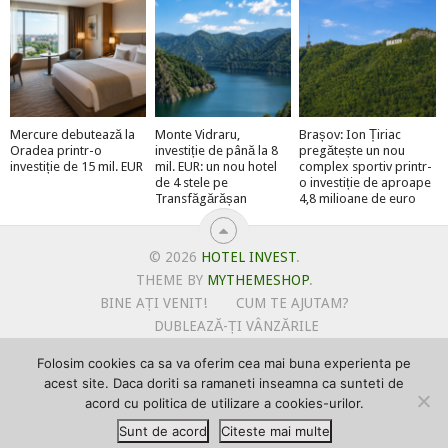
Mercure debutează la
Monte Vidraru,
Brașov: Ion Țiriac
Oradea printr-o
investiție de până la 8
pregătește un nou
investiție de 15 mil. EUR
mil. EUR: un nou hotel
complex sportiv printr-
de 4 stele pe
o investiție de aproape
Transfăgărășan
4,8 milioane de euro
© 2026
HOTEL INVEST
.
THEME BY
MYTHEMESHOP
.
BINE AȚI VENIT!
CUM TE AJUTAM?
DUBLEAZĂ-ȚI VÂNZĂRILE
OFERTE PENTRU ȘANTIERUL TĂU
Folosim cookies ca sa va oferim cea mai buna experienta pe
POLITICA DE UTILIZARE COOKIE-URI
acest site. Daca doriti sa ramaneti inseamna ca sunteti de
PRIMEȘTI GRATUIT MEGA-CADOURI LA ABONARE
acord cu politica de utilizare a cookies-urilor.
PROMOVEAZĂ-TE PE HOTELINVEST
PSPDCP
Sunt de acord
Citeste mai multe
TERMENI SI CONDITII