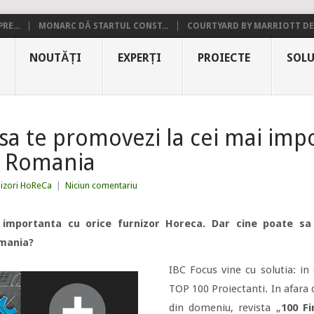
RE...
MONARC DĂ STARTUL CONST...
COURTYARD BY MARRIOTT DE.
NOUTĂȚI
EXPERȚI
PROIECTE
SOLU
sa te promovezi la cei mai imp
n Romania
nizori HoReCa
|
Niciun comentariu
e importanta cu orice furnizor Horeca. Dar cine poate sa
omania?
IBC Focus vine cu solutia: in
TOP 100 Proiectanti. In afara 
din domeniu, revista „
100 F