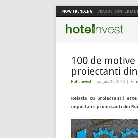
NOW TRENDING:
BRAȘOV: ION ȚIRIAC P
100 de motive 
proiectanti di
HotelInvest
|
august 25, 2015
|
Fur
Relatia cu proiectantii est
importanti proiectanti din R