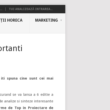
..
TUI ANALIZEAZĂ INTRAREA...
ȚII HORECA
MARKETING
ortanti
 iti spuna cine sunt cei mai
 curand se va lansa a 6 editie a
de analize si sinteze interesante
irme de Top in Proiectare de