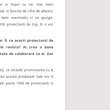
de si topul cu cei mai mari
at in functie de cifra de afaceri,
 date esentiale) si va ajunge,
100 proiectanti de top. Ei o vor
r fi ca acesti proiectanti de
in revista? Ai crea o buna
tate de colaborare cu ei. Dar
t), ce include promovarea cu
o
elul acesta produsele tale vor fi
lti peste 1000 de proiectanti si