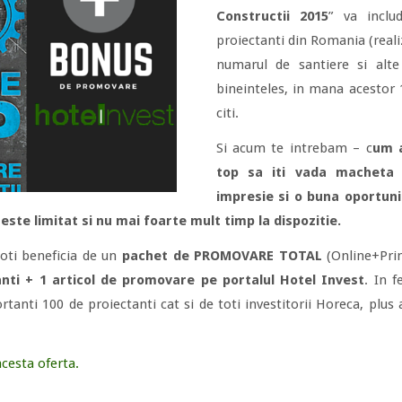
Constructii 2015
” va inclu
proiectanti din Romania (realiz
numarul de santiere si alte
bineinteles, in mana acestor 
citi.
Si acum te intrebam – c
um a
top sa iti vada macheta 
impresie si o buna oportuni
ste limitat si nu mai foarte mult timp la dispozitie.
poti beneficia de un
pachet de PROMOVARE TOTAL
(Online+Prin
nti + 1 articol de promovare pe portalul Hotel Invest
. In f
tanti 100 de proiectanti cat si de toti investitorii Horeca, plus a
acesta oferta.