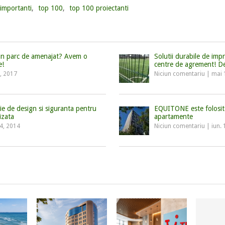
 importanti
,
top 100
,
top 100 proiectanti
 un parc de amenajat? Avem o
Solutii durabile de imp
e!
centre de agrement! D
9, 2017
Niciun comentariu
|
mai 
ie de design si siguranta pentru
EQUITONE este folosit 
izata
apartamente
14, 2014
Niciun comentariu
|
iun.