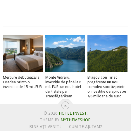
Mercure debutează la
Monte Vidraru,
Brașov: Ion Țiriac
Oradea printr-o
investiție de până la 8
pregătește un nou
investiție de 15 mil. EUR
mil. EUR: un nou hotel
complex sportiv printr-
de 4 stele pe
o investiție de aproape
Transfăgărășan
4,8 milioane de euro
© 2026
HOTEL INVEST
.
THEME BY
MYTHEMESHOP
.
BINE AȚI VENIT!
CUM TE AJUTAM?