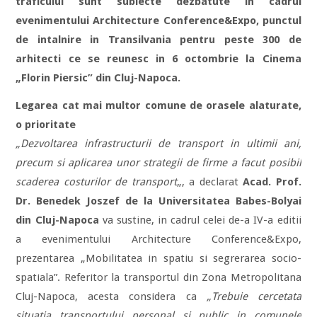
traficului sunt subiecte dezbatute in cadrul
evenimentului Architecture Conference&Expo, punctul
de intalnire in Transilvania pentru peste 300 de
arhitecti ce se reunesc in 6 octombrie la Cinema
„Florin Piersic” din Cluj-Napoca.
Legarea cat mai multor comune de orasele alaturate,
o prioritate
„Dezvoltarea infrastructurii de transport in ultimii ani,
precum si aplicarea unor strategii de firme a facut posibil
scaderea costurilor de transport
„, a declarat
Acad. Prof.
Dr. Benedek Joszef de la Universitatea Babes-Bolyai
din Cluj-Napoca
va sustine, in cadrul celei de-a IV-a editii
a evenimentului Architecture Conference&Expo,
prezentarea „Mobilitatea in spatiu si segrerarea socio-
spatiala”. Referitor la transportul din Zona Metropolitana
Cluj-Napoca, acesta considera ca
„Trebuie cercetata
situatia transportului personal si public in comunele