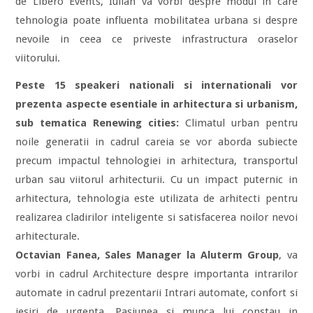
de Libero Events, Iulian va vorbi despre modul in care
tehnologia poate influenta mobilitatea urbana si despre
nevoile in ceea ce priveste infrastructura oraselor
viitorului.
Peste 15 speakeri nationali si internationali vor
prezenta aspecte esentiale in arhitectura si urbanism,
sub tematica Renewing cities:
Climatul urban pentru
noile generatii in cadrul careia se vor aborda subiecte
precum impactul tehnologiei in arhitectura, transportul
urban sau viitorul arhitecturii. Cu un impact puternic in
arhitectura, tehnologia este utilizata de arhitecti pentru
realizarea cladirilor inteligente si satisfacerea noilor nevoi
arhitecturale.
Octavian Fanea, Sales Manager la Aluterm Group
, va
vorbi in cadrul Architecture despre importanta intrarilor
automate in cadrul prezentarii Intrari automate, confort si
iesiri de urgenta. Pasiunea si munca lui constau in