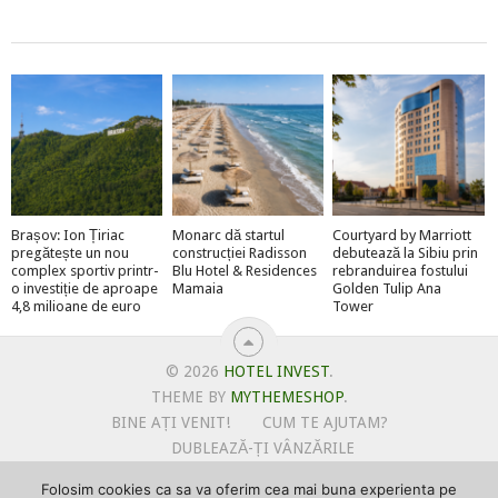
Brașov: Ion Țiriac
Monarc dă startul
Courtyard by Marriott
pregătește un nou
construcției Radisson
debutează la Sibiu prin
complex sportiv printr-
Blu Hotel & Residences
rebranduirea fostului
o investiție de aproape
Mamaia
Golden Tulip Ana
4,8 milioane de euro
Tower
© 2026
HOTEL INVEST
.
THEME BY
MYTHEMESHOP
.
BINE AȚI VENIT!
CUM TE AJUTAM?
DUBLEAZĂ-ȚI VÂNZĂRILE
OFERTE PENTRU ȘANTIERUL TĂU
Folosim cookies ca sa va oferim cea mai buna experienta pe