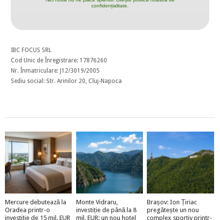
confidențialitate.
IBC FOCUS SRL
Cod Unic de Înregistrare: 17876260
Nr. Înmatriculare: J12/3019/2005
Sediu social: Str. Arinilor 20, Cluj-Napoca
Mercure debutează la
Monte Vidraru,
Brașov: Ion Țiriac
Oradea printr-o
investiție de până la 8
pregătește un nou
investiție de 15 mil. EUR
mil. EUR: un nou hotel
complex sportiv printr-