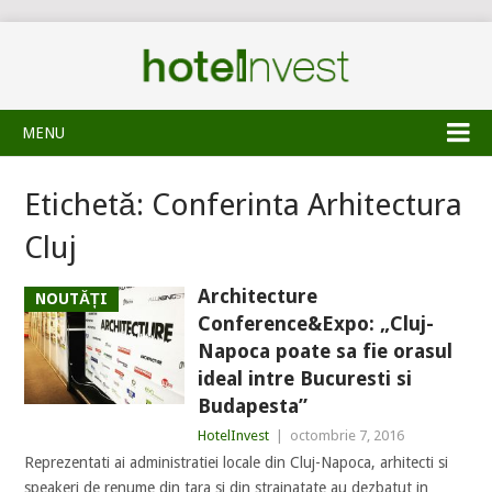
MENU
Etichetă:
Conferinta Arhitectura
Cluj
Architecture
NOUTĂȚI
Conference&Expo: „Cluj-
Napoca poate sa fie orasul
ideal intre Bucuresti si
Budapesta”
HotelInvest
|
octombrie 7, 2016
Reprezentati ai administratiei locale din Cluj-Napoca, arhitecti si
speakeri de renume din tara si din strainatate au dezbatut in