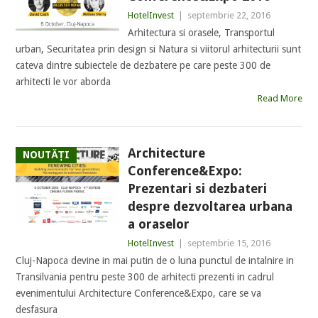
HotelInvest
|
septembrie 22, 2016
Arhitectura si orasele, Transportul
urban, Securitatea prin design si Natura si viitorul arhitecturii sunt
cateva dintre subiectele de dezbatere pe care peste 300 de
arhitecti le vor aborda
Read More
Architecture
NOUTĂȚI
Conference&Expo:
Prezentari si dezbateri
despre dezvoltarea urbana
a oraselor
HotelInvest
|
septembrie 15, 2016
Cluj-Napoca devine in mai putin de o luna punctul de intalnire in
Transilvania pentru peste 300 de arhitecti prezenti in cadrul
evenimentului Architecture Conference&Expo, care se va
desfasura