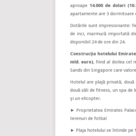
aproape
14.000 de dolari (1
apartamente are 3 dormitoare cu
Dotările sunt impresionante: fi
de inci, marmură importată di
disponibil 24 de ore din 24.
Construcţia hotelului Emirate
mld. euro)
, fiind al doilea ce
Sands din Singapore care valorea
Hotelul are plajă privată, două
două săli de fitness, un spa de l
şi un elicopter.
► Proprietatea Emirates Palace
terenuri de fotbal
► Plaja hotelului se întinde pe 