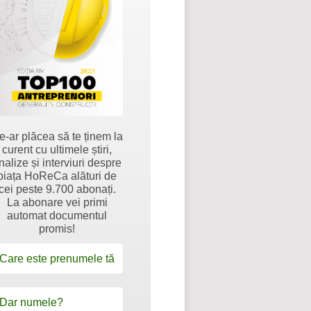
e-ar plăcea să te ținem la
curent cu ultimele știri,
nalize și interviuri despre
piața HoReCa alături de
cei peste 9.700 abonați.
La abonare vei primi
automat documentul
promis!