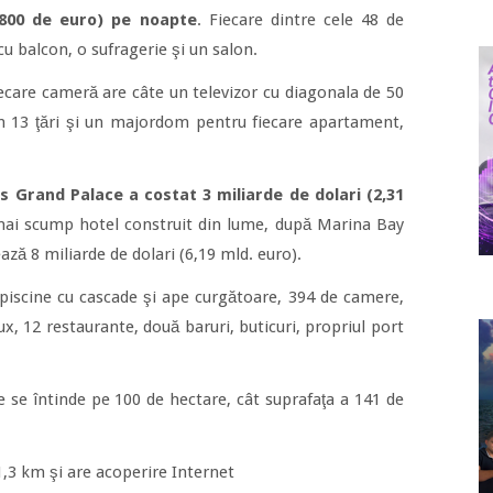
0.800 de euro) pe noapte
. Fiecare dintre cele 48 de
 balcon, o sufragerie şi un salon.
ecare cameră are câte un televizor cu diagonala de 50
n 13 ţări şi un majordom pentru fiecare apartament,
s Grand Palace a costat 3 miliarde de dolari (2,31
l mai scump hotel construit din lume, după Marina Bay
ză 8 miliarde de dolari (6,19 mld. euro).
 piscine cu cascade şi ape curgătoare, 394 de camere,
ux, 12 restaurante, două baruri, buticuri, propriul port
 se întinde pe 100 de hectare, cât suprafaţa a 141 de
1,3 km şi are acoperire Internet