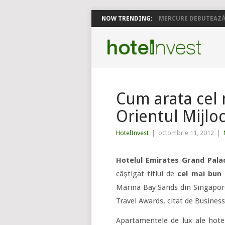
NOW TRENDING:
MERCURE DEBUTEAZĂ 
Cum arata cel 
Orientul Mijlo
HotelInvest
|
octombrie 11, 2012
|
Hotelul Emirates Grand Pala
câştigat titlul de
cel mai bun 
Marina Bay Sands din Singapore
Travel Awards, citat de Business
Apartamentele de lux ale hotel