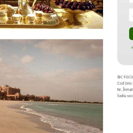
N
IBC FOCU
Cod Unic 
Nr. Înmat
Sediu soci