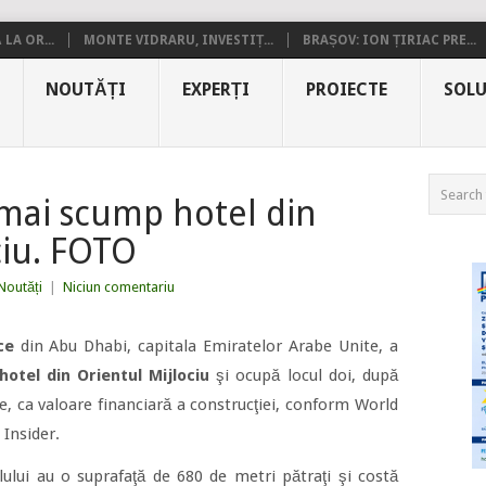
LA OR...
MONTE VIDRARU, INVESTIȚ...
BRAȘOV: ION ȚIRIAC PRE...
NOUTĂȚI
EXPERȚI
PROIECTE
SOLU
mai scump hotel din
ciu. FOTO
Noutăți
|
Niciun comentariu
ce
din Abu Dhabi, capitala Emiratelor Arabe Unite, a
hotel din Orientul Mijlociu
şi ocupă locul doi, după
, ca valoare financiară a construcţiei, conform World
 Insider.
ului au o suprafaţă de 680 de metri pătraţi şi costă