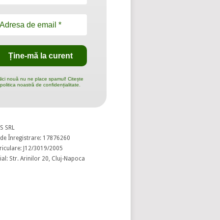
ici nouă nu ne place spamul! Citește
politica noastră de confidențialitate.
S SRL
de Înregistrare: 17876260
riculare: J12/3019/2005
al: Str. Arinilor 20, Cluj-Napoca