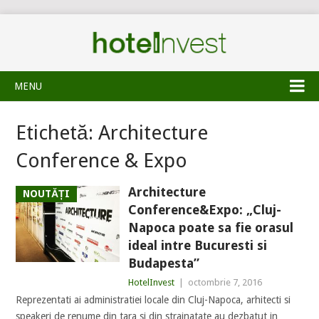
MENU
Etichetă:
Architecture
Conference & Expo
Architecture
NOUTĂȚI
Conference&Expo: „Cluj-
Napoca poate sa fie orasul
ideal intre Bucuresti si
Budapesta”
HotelInvest
|
octombrie 7, 2016
Reprezentati ai administratiei locale din Cluj-Napoca, arhitecti si
speakeri de renume din tara si din strainatate au dezbatut in