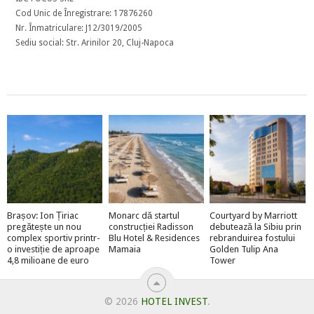
Cod Unic de Înregistrare: 17876260
Nr. Înmatriculare: J12/3019/2005
Sediu social: Str. Arinilor 20, Cluj-Napoca
Brașov: Ion Țiriac
Monarc dă startul
Courtyard by Marriott
pregătește un nou
construcției Radisson
debutează la Sibiu prin
complex sportiv printr-
Blu Hotel & Residences
rebranduirea fostului
o investiție de aproape
Mamaia
Golden Tulip Ana
4,8 milioane de euro
Tower
© 2026
HOTEL INVEST
.