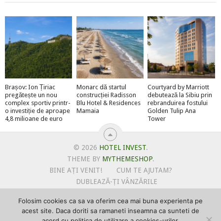
Brașov: Ion Țiriac
Monarc dă startul
Courtyard by Marriott
pregătește un nou
construcției Radisson
debutează la Sibiu prin
complex sportiv printr-
Blu Hotel & Residences
rebranduirea fostului
o investiție de aproape
Mamaia
Golden Tulip Ana
4,8 milioane de euro
Tower
© 2026
HOTEL INVEST
.
THEME BY
MYTHEMESHOP
.
BINE AȚI VENIT!
CUM TE AJUTAM?
DUBLEAZĂ-ȚI VÂNZĂRILE
OFERTE PENTRU ȘANTIERUL TĂU
Folosim cookies ca sa va oferim cea mai buna experienta pe
POLITICA DE UTILIZARE COOKIE-URI
acest site. Daca doriti sa ramaneti inseamna ca sunteti de
PRIMEȘTI GRATUIT MEGA-CADOURI LA ABONARE
acord cu politica de utilizare a cookies-urilor.