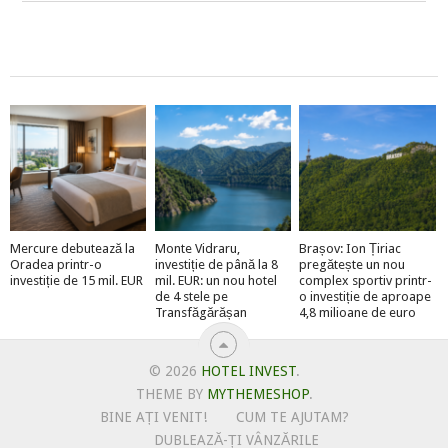
Mercure debutează la
Monte Vidraru,
Brașov: Ion Țiriac
Oradea printr-o
investiție de până la 8
pregătește un nou
investiție de 15 mil. EUR
mil. EUR: un nou hotel
complex sportiv printr-
de 4 stele pe
o investiție de aproape
Transfăgărășan
4,8 milioane de euro
© 2026
HOTEL INVEST
.
THEME BY
MYTHEMESHOP
.
BINE AȚI VENIT!
CUM TE AJUTAM?
DUBLEAZĂ-ȚI VÂNZĂRILE